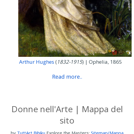
Arthur Hughes
(
1832-1915
) | Ophelia, 1865
Read more..
Donne nell'Arte | Mappa del
sito
by
TuttArt Bihiku
Explore the Masters:
Sitemap/Mappa