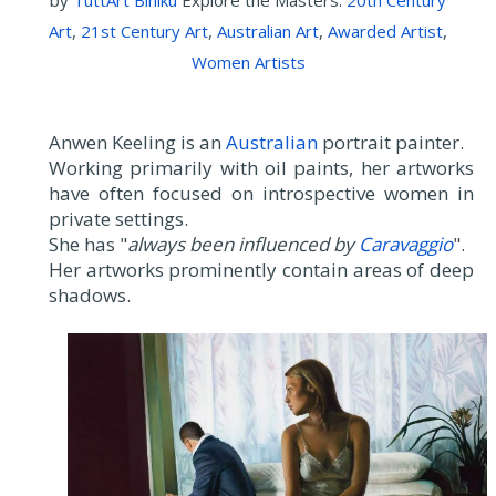
by
TuttArt Bihiku
Explore the Masters:
20th Century
Art
,
21st Century Art
,
Australian Art
,
Awarded Artist
,
Women Artists
Anwen Keeling is an
Australian
portrait painter.
Working primarily with oil paints, her artworks
have often focused on introspective women in
private settings.
She has "
always been influenced by
Caravaggio
".
Her artworks prominently contain areas of deep
shadows.