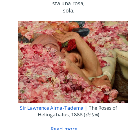
sta una rosa,
sola.
Sir Lawrence Alma-Tadema
| The Roses of
Heliogabalus, 1888 (
detail
)
Read more..