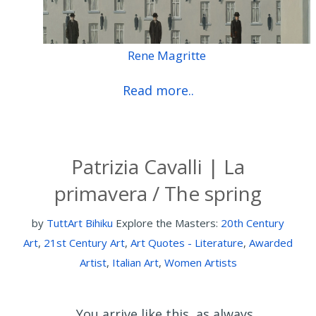
Rene Magritte
Read more..
Patrizia Cavalli | La
primavera / The spring
by
TuttArt Bihiku
Explore the Masters:
20th Century
Art
,
21st Century Art
,
Art Quotes - Literature
,
Awarded
Artist
,
Italian Art
,
Women Artists
You arrive like this, as always,