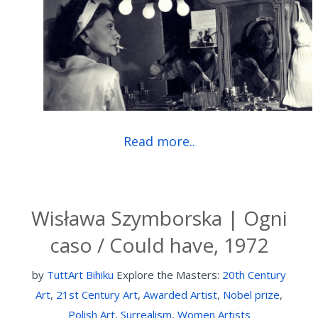
Read more..
Wisława Szymborska | Ogni
caso / Could have, 1972
by
TuttArt Bihiku
Explore the Masters:
20th Century
Art
,
21st Century Art
,
Awarded Artist
,
Nobel prize
,
Polish Art
,
Surrealism
,
Women Artists