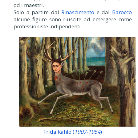
od i maestri.
Solo a partire dal
Rinascimento
e dal
Barocco
alcune figure sono riuscite ad emergere come
professioniste indipendenti.
Frida Kahlo (
1907-1954
)