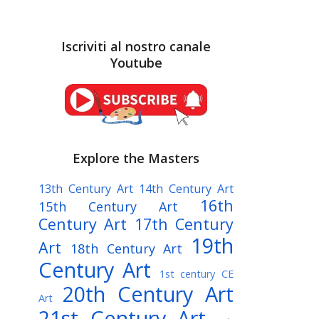
Iscriviti al nostro canale
Youtube
Explore the Masters
13th Century Art
14th Century Art
16th
15th Century Art
Century Art
17th Century
19th
Art
18th Century Art
Century Art
1st century CE
20th Century Art
Art
21st Century Art