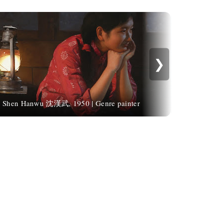
❯
Shen Hanwu 沈漢武, 1950 | Genre painter
Alena 