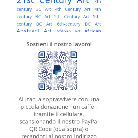
3th
century BC Art
4th Century Art
4th
century BC Art
5th Century Art
5th-
century BC Art
6th-century BC Art
Abstract Art
African
Afghan Art
American painter
AI Art
Albanian
Sostieni il nostro lavoro!
American Art
Art
Algerian painter
Argentine Art
Armenian painter
Art history
Art Institute of Chicago
Art Quotes - Literature
Australian Art
Austrian Art
Awarded
Austro-Hungarian Art
Artist
Baroque Art
Belarusian
Aiutaci a sopravvivere con una
Belgian Art
Art
Bohemian Art
Bolivian
piccola donazione - un caffè -
British
Brazilian Art
Art
Bosnian Art
tramite il cellulare,
Art
scansionando il nostro PayPal
British Museum
Brooklyn Museum
Canadian
Bulgarian Art
QR Code (qua sopra) o
Burmese Art
Art
Chilean Art
recandoti al nostro indirizzo
Caravaggio