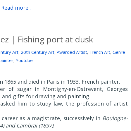
Read more..
z | Fishing port at dusk
ntury Art
,
20th Century Art
,
Awarded Artist
,
French Art
,
Genre
painter
,
Youtube
 1865 and died in Paris in 1933, French painter.
rer of sugar in Montigny-en-Ostrevent, Georges
 and gifts for drawing and painting.
asked him to study law, the profession of artist
 career as a magistrate, successively in
Boulogne-
94) and Cambrai (1897)
.