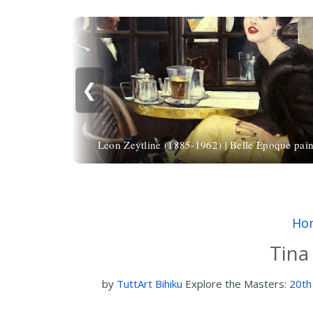
❮
Léon Zeytline (1885-1962) | Belle Époque pain
Ho
Tina
by
TuttArt Bihiku
Explore the Masters:
20th