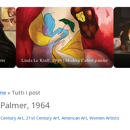
ter
Linda Le Kinff, 1949 | Modern Cubist painter
me
»
Tutti i post
 Palmer, 1964
 Century Art
,
21st Century Art
,
American Art
,
Women Artists