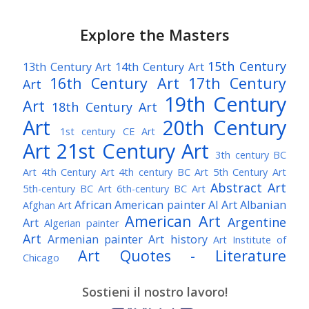
Explore the Masters
15th Century
13th Century Art
14th Century Art
16th Century Art
17th Century
Art
19th Century
Art
18th Century Art
Art
20th Century
1st century CE Art
Art
21st Century Art
3th century BC
Art
4th Century Art
4th century BC Art
5th Century Art
Abstract Art
5th-century BC Art
6th-century BC Art
African American painter
AI Art
Albanian
Afghan Art
American Art
Argentine
Art
Algerian painter
Art
Armenian painter
Art history
Art Institute of
Art Quotes - Literature
Chicago
Australian Art
Austrian Art
Austro-Hungarian Art
Awarded Artist
Sostieni il nostro lavoro!
Baroque Art