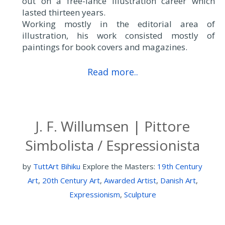
out on a free-lance illustration career which
lasted thirteen years.
Working mostly in the editorial area of
illustration, his work consisted mostly of
paintings for book covers and magazines.
Read more..
J. F. Willumsen | Pittore
Simbolista / Espressionista
by
TuttArt Bihiku
Explore the Masters:
19th Century
Art
,
20th Century Art
,
Awarded Artist
,
Danish Art
,
Expressionism
,
Sculpture