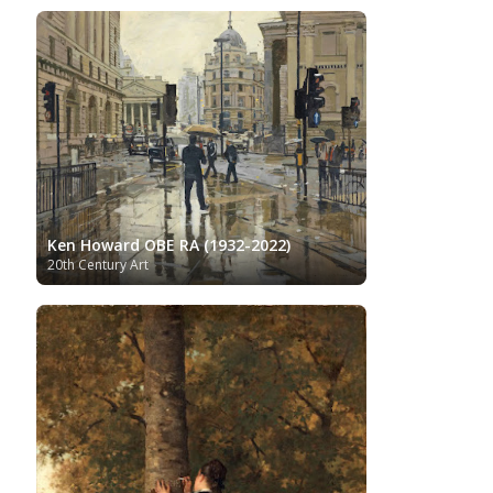
Ukrainian Art
Van
Gallery
Uzbekistan painter
Gogh
Van Gogh Museum
Verist painter
Victoria
Women
Vietnamese Art
and Albert Museum
Artists
Youtube
Ken Howard OBE RA (1932-2022)
20th Century Art