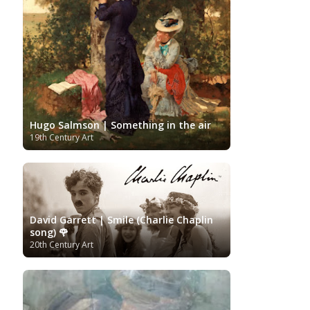
Hugo Salmson | Something in the air
19th Century Art
David Garrett | Smile (Charlie Chaplin
song) 🌹
20th Century Art