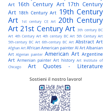
16th Century Art
17th Century
Art
19th Century
Art
18th Century Art
Art
20th Century
1st century CE Art
Art
21st Century Art
3th century BC
Art
4th Century Art
4th century BC Art
5th Century Art
Abstract Art
5th-century BC Art
6th-century BC Art
African American painter
AI Art
Albanian
Afghan Art
American Art
Argentine
Art
Algerian painter
Art
Armenian painter
Art history
Art Institute of
Art Quotes - Literature
Chicago
Australian Art
Austrian Art
Austro-Hungarian Art
Awarded Artist
Sostieni il nostro lavoro!
Baroque Art
Belgian Art
Belarusian Art
Bohemian Art
Bolivian Art
British Art
Brazilian Art
Bosnian Art
British
Bulgarian Art
Museum
Brooklyn Museum
Burmese Art
Canadian Art
Chilean Art
Chinese
Caravaggio