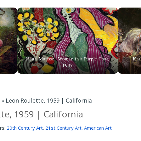
Henri Matisse | Woman in a Purple Coat,
Kar
1937
»
Leon Roulette, 1959 | California
te, 1959 | California
rs:
20th Century Art
,
21st Century Art
,
American Art