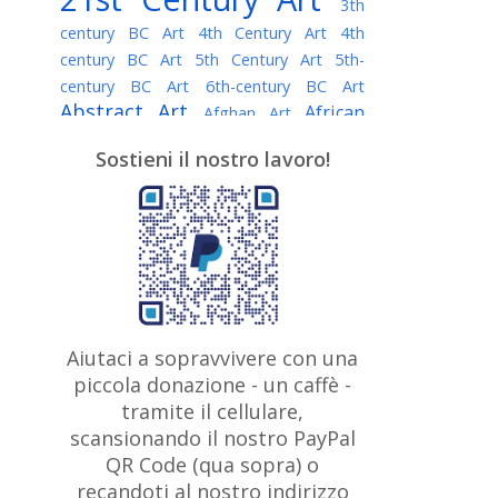
3th
century BC Art
4th Century Art
4th
century BC Art
5th Century Art
5th-
century BC Art
6th-century BC Art
Abstract Art
African
Afghan Art
American painter
AI Art
Albanian
Sostieni il nostro lavoro!
American Art
Art
Algerian painter
Argentine Art
Armenian painter
Art history
Art Institute of Chicago
Art Quotes - Literature
Australian Art
Austrian Art
Awarded
Austro-Hungarian Art
Artist
Baroque Art
Belarusian
Aiutaci a sopravvivere con una
Belgian Art
Art
Bohemian Art
Bolivian
piccola donazione - un caffè -
British
Brazilian Art
Art
Bosnian Art
tramite il cellulare,
Art
scansionando il nostro PayPal
British Museum
Brooklyn Museum
Canadian
Bulgarian Art
QR Code (qua sopra) o
Burmese Art
Art
Chilean Art
recandoti al nostro indirizzo
Caravaggio