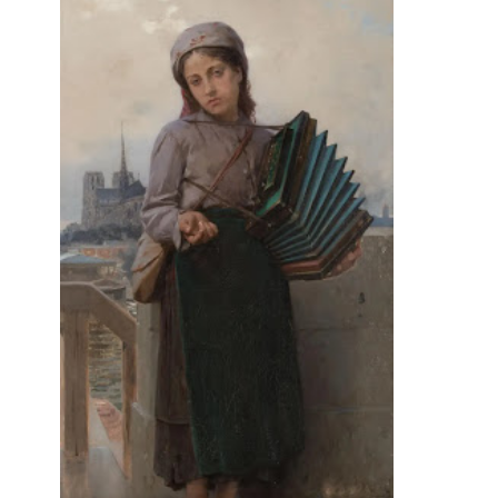
Kazakhstani Art
Korean Art
Latvian
Art
Lebanese Art
Libyan Art
Lithuanian Art
Louvre Museum
Magic Realism
Macedonian Art
Metropolitan Museum of Art
Mexican Art
MoMA
Moldovan Art
Musée d'Orsay
Mongolian Art
Musei
Museo Carmen Thyssen
Capitolini
Málaga
Museo del Prado
Museum
Barberini
Museum of Fine Arts
Boston
Museum of Fine Arts of Lyon
MusicArt
National Gallery
London
National Gallery of Art
Nobel
Washington
Nigerian painter
prize
Norwegian Art
Ny Carlsberg
Pablo Neruda
Glyptotek
Pakistani Art
Palazzo Barberini
Palestinian Art
Paul
Peruvian Art
Cézanne
Persian Art
Philadelphia Museum of Art