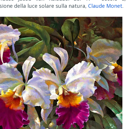
sione della luce solare sulla natura,
Claude Monet
.