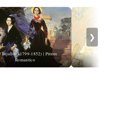
❯
l Brjullov (1799-1852) | Pittore
Romantico
Kris Lewis, 197