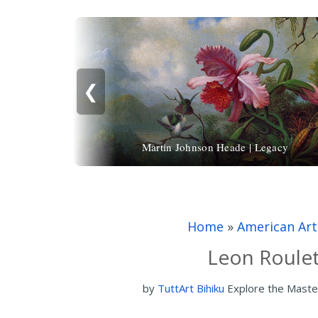
❮
Martin Johnson Heade | Legacy
Home
»
American Art
Leon Roulet
by
TuttArt Bihiku
Explore the Maste