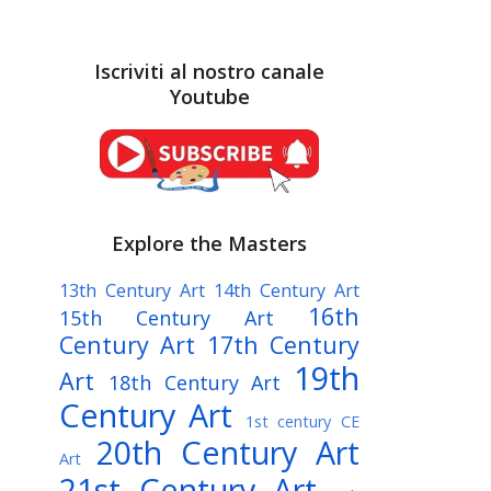
Iscriviti al nostro canale
Youtube
Explore the Masters
13th Century Art
14th Century Art
16th
15th Century Art
Century Art
17th Century
19th
Art
18th Century Art
Century Art
1st century CE
20th Century Art
Art
21st Century Art