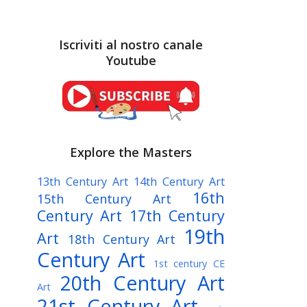
Iscriviti al nostro canale
Youtube
Explore the Masters
13th Century Art
14th Century Art
16th
15th Century Art
Century Art
17th Century
19th
Art
18th Century Art
Century Art
1st century CE
20th Century Art
Art
21st Century Art