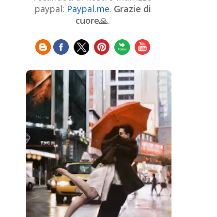
Chinese Art
Christie's
Claude
paypal:
Paypal.me
.
Grazie di
Monet
cuore
🙏.
Cleveland Museum of Art
Colombian Art
Croatian Art
Cuban
Danish Art
Digital
Art
Czech Artist
Dutch Art
Art
Édouard Manet
Egyptian Art
Estonian Art
Expressionism
Fauve Art
Filipino
Flemish Art
Art
Finnish Art
French Art
Frick Collection
Galleria
GAM Milano
Borghese
GAM Torino
Genre painter
Georgian Art
German Art
Greek
Getty Museum
Art
Henri Matisse
Guatemalan Artist
Hermitage Museum
Hungarian Art
Impressionism Art
Indian
Art
Iranian Art
Irish
Indonesian art
Italian Art
Art
Israeli Art
Japanese Art
Jewish Art