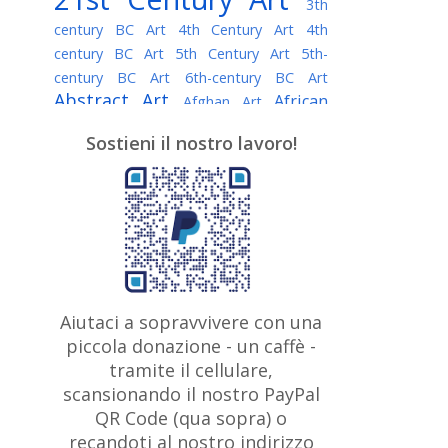
3th
century BC Art
4th Century Art
4th
century BC Art
5th Century Art
5th-
century BC Art
6th-century BC Art
Abstract Art
African
Afghan Art
American painter
AI Art
Albanian
Sostieni il nostro lavoro!
American Art
Art
Algerian painter
Argentine Art
Armenian painter
Art history
Art Institute of Chicago
Art Quotes - Literature
Australian Art
Austrian Art
Awarded
Austro-Hungarian Art
Artist
Baroque Art
Belarusian
Aiutaci a sopravvivere con una
Belgian Art
Art
Bohemian Art
Bolivian
piccola donazione - un caffè -
British
Brazilian Art
Art
Bosnian Art
tramite il cellulare,
Art
scansionando il nostro PayPal
British Museum
Brooklyn Museum
Canadian
Bulgarian Art
QR Code (qua sopra) o
Burmese Art
Art
Chilean Art
recandoti al nostro indirizzo
Caravaggio