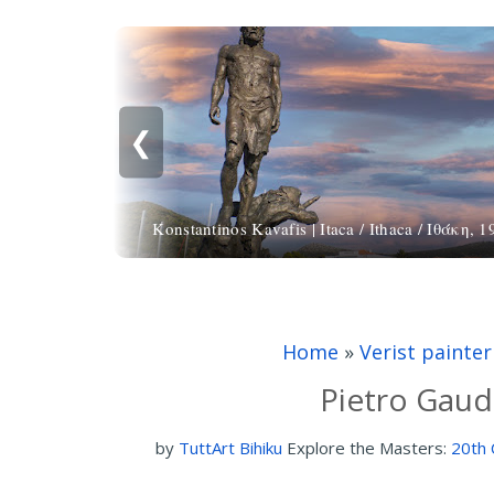
❮
Konstantinos Kavafis | Itaca / Ithaca / Ιθάκη, 
Home
»
Verist painter
Pietro Gaude
by
TuttArt Bihiku
Explore the Masters:
20th 