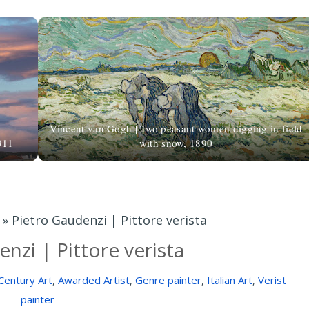
Vincent van Gogh | Two peasant women digging in field
1911
with snow, 1890
»
Pietro Gaudenzi | Pittore verista
nzi | Pittore verista
Century Art
,
Awarded Artist
,
Genre painter
,
Italian Art
,
Verist
painter