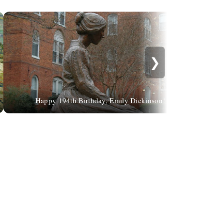
❯
Happy 194th Birthday, Emily Dickinson!
7