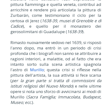
pittura fiamminga e quella veneta, contribuì ad
arricchire e rendere più articolata la pittura di
Zurbarán, come testimoniano il ciclo per la
certosa di Jerez (
1638-39, musei di Grenoble e di
Cadice
), e quello per il monastero dei
gerosolimitani di Guadalupe (
1638-39
).
Rimasto nuovamente vedovo nel 1639, si risposò
l'anno dopo, ma entrò in un periodo di crisi
profonda che i biografi non sanno se attribuire a
ragioni interiori, a malattie, od al fatto che era
intanto sorto sulla scena artistica spagnola
l'astro di
Murillo
; questa crisi si riflesse nella
pittura dell'artista, la sua attività si fece scarsa
(
per la gran parte si tratta di commissioni da
istituti religiosi del Nuovo Mondo
) e nelle ultime
opere si nota uno sforzo di avvicinarsi ai modi di
Murillo (
Sacra Famiglia; Immacolata, Budapest,
Museo; ecc.
).