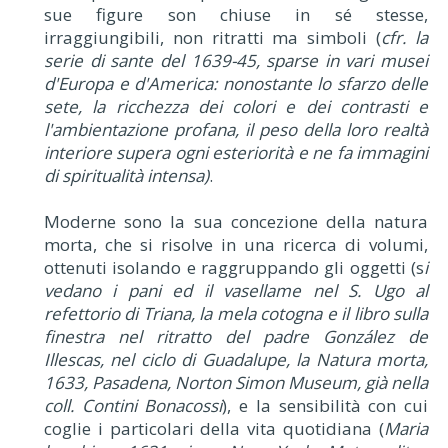
sue figure son chiuse in sé stesse,
irraggiungibili, non ritratti ma simboli (
cfr. la
serie di sante del 1639-45, sparse in vari musei
d'Europa e d'America: nonostante lo sfarzo delle
sete, la ricchezza dei colori e dei contrasti e
l'ambientazione profana, il peso della loro realtà
interiore supera ogni esteriorità e ne fa immagini
di spiritualità intensa)
.
Moderne sono la sua concezione della natura
morta, che si risolve in una ricerca di volumi,
ottenuti isolando e raggruppando gli oggetti (s
i
vedano i pani ed il vasellame nel S. Ugo al
refettorio di Triana, la mela cotogna e il libro sulla
finestra nel ritratto del padre González de
Illescas, nel ciclo di Guadalupe, la Natura morta,
1633, Pasadena, Norton Simon Museum, già nella
coll. Contini Bonacossi
), e la sensibilità con cui
coglie i particolari della vita quotidiana (
Maria