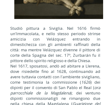
Studiò pittura a Siviglia. Nel 1616 firmò
un'Immacolata, e nello stesso periodo strinse
amicizia con Velázquez entrando in
dimestichezza con gli ambienti raffinati della
città: ma mentre Velázquez divenne il pittore di
corte della Spagna del sec. 17º, Zurbarán fu il
pittore dello spirito religioso e della Chiesa.
Nel 1617, sposatosi, andò ad abitare a Llerena,
dove risiedette fino al 1628, continuando ad
avere tuttavia contatti con l'ambiente sivigliano,
come testimonia la commissione (
1626
) dei
dipinti per il convento di San Pablo el Real (
ora
parrocchiale de la Magdalena
); dei ventuno
dipinti commissionatigli ne rimangono due
nella chiesa della Magdalena (
Guarigione del