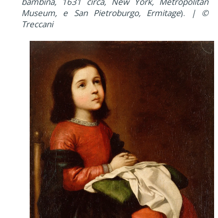
bambina, 1631 circa, New York, Metropolitan
Museum, e San Pietroburgo, Ermitage
).
| ©
Treccani