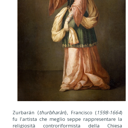
Zurbarán ⟨
tℎurbℎaràn
⟩, Francisco (
1598-1664
)
fu l'artista che meglio seppe rappresentare la
religiosità controriformista della Chiesa