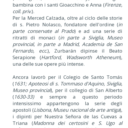
bambina con i santi Gioacchino e Anna (
Firenze,
coll. priv.
).
Per la Merced Calzada, oltre al ciclo delle storie
di s. Pietro Nolasco, fondatore dell'ordine (
in
parte conservate al Prado
) e ad una serie di
ritratti di monaci (
in parte a Siviglia, Museo
provincial, in parte a Madrid, Academia de San
Fernardo, ecc.
), Zurbarán dipinse il Beato
Serapione (
Hartford, Wadsworth Atheneum
),
una delle sue opere più intense.
Ancora lavorò per il Colegio de Santo Tomás
(
1631; Apoteosi di s. Tommaso d'Aquino, Siviglia,
Museo provincial
), per il collegio di San Alberto
(
1630-33)
e sempre a questo periodo
intensissimo appartengono la serie degli
apostoli (
Lisbona, Museu nacional de arte antiga
),
i dipinti per Nuestra Señora de las Cuevas a
Triana (
Madonna dei certosini e S. Ugo al