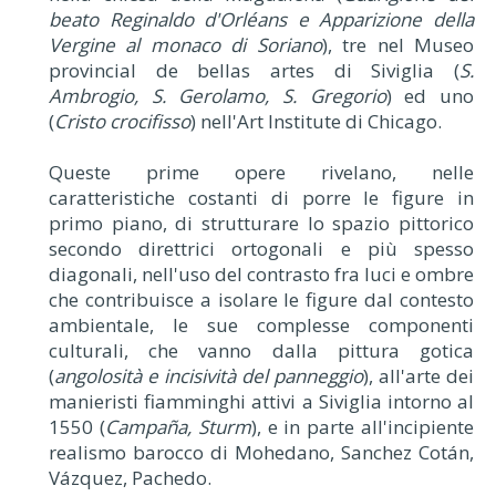
beato Reginaldo d'Orléans e Apparizione della
Vergine al monaco di Soriano
), tre nel Museo
provincial de bellas artes di Siviglia (
S.
Ambrogio, S. Gerolamo, S. Gregorio
) ed uno
(
Cristo crocifisso
) nell'Art Institute di Chicago.
Queste prime opere rivelano, nelle
caratteristiche costanti di porre le figure in
primo piano, di strutturare lo spazio pittorico
secondo direttrici ortogonali e più spesso
diagonali, nell'uso del contrasto fra luci e ombre
che contribuisce a isolare le figure dal contesto
ambientale, le sue complesse componenti
culturali, che vanno dalla pittura gotica
(
angolosità e incisività del panneggio
), all'arte dei
manieristi fiamminghi attivi a Siviglia intorno al
1550 (
Campaña, Sturm
), e in parte all'incipiente
realismo barocco di Mohedano, Sanchez Cotán,
Vázquez, Pachedo.