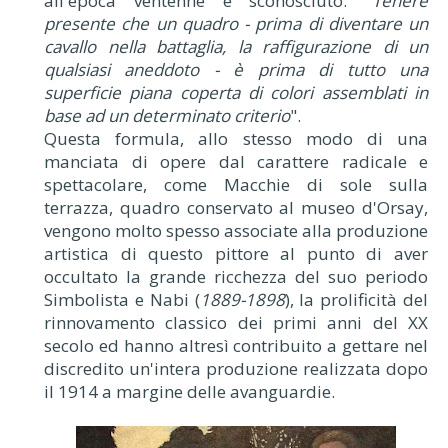
all'epoca ventenne e sconosciuto: "
Tenere
presente che un quadro -
prima di diventare un
cavallo nella battaglia, la raffigurazione di un
qualsiasi aneddoto
- è prima di tutto una
superficie piana coperta di colori assemblati in
base ad un determinato criterio
".
Questa formula, allo stesso modo di una
manciata di opere dal carattere radicale e
spettacolare, come Macchie di sole sulla
terrazza, quadro conservato al museo d'Orsay,
vengono molto spesso associate alla produzione
artistica di questo pittore al punto di aver
occultato la grande ricchezza del suo periodo
Simbolista e Nabi (
1889-1898
), la prolificità del
rinnovamento classico dei primi anni del XX
secolo ed hanno altresì contribuito a gettare nel
discredito un'intera produzione realizzata dopo
il 1914 a margine delle avanguardie.