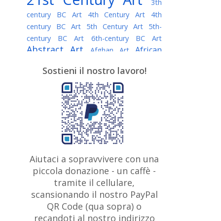
3th
century BC Art
4th Century Art
4th
century BC Art
5th Century Art
5th-
century BC Art
6th-century BC Art
Abstract Art
African
Afghan Art
American painter
AI Art
Albanian
Sostieni il nostro lavoro!
American Art
Art
Algerian painter
Argentine Art
Armenian painter
Art history
Art Institute of Chicago
Art Quotes - Literature
Australian Art
Austrian Art
Awarded
Austro-Hungarian Art
Artist
Baroque Art
Belarusian
Aiutaci a sopravvivere con una
Belgian Art
Art
Bohemian Art
Bolivian
piccola donazione - un caffè -
British
Brazilian Art
Art
Bosnian Art
tramite il cellulare,
Art
scansionando il nostro PayPal
British Museum
Brooklyn Museum
Canadian
Bulgarian Art
QR Code (qua sopra) o
Burmese Art
Art
Chilean Art
recandoti al nostro indirizzo
Caravaggio