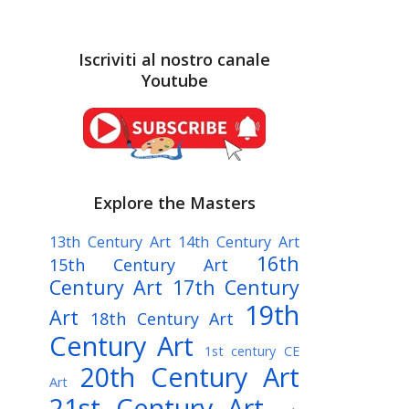
Iscriviti al nostro canale
Youtube
Explore the Masters
13th Century Art
14th Century Art
16th
15th Century Art
Century Art
17th Century
19th
Art
18th Century Art
Century Art
1st century CE
20th Century Art
Art
21st Century Art