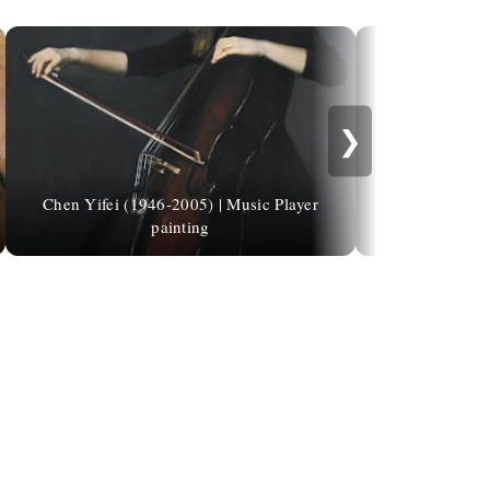
❯
Chen Yifei (1946-2005) | Music Player
Antonio Frill
painting