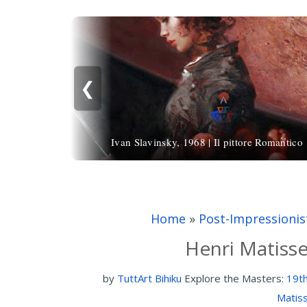
❮
Ivan Slavinsky, 1968 | Il pittore Romantico
Home
»
Post-Impressionis
Henri Matisse
by
TuttArt Bihiku
Explore the Masters:
19th
Matis