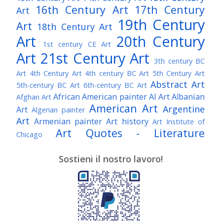
16th Century Art
17th Century
Art
19th Century
Art
18th Century Art
Art
20th Century
1st century CE Art
Art
21st Century Art
3th century BC
Art
4th Century Art
4th century BC Art
5th Century Art
Abstract Art
5th-century BC Art
6th-century BC Art
African American painter
AI Art
Albanian
Afghan Art
American Art
Argentine
Art
Algerian painter
Art
Armenian painter
Art history
Art Institute of
Art Quotes - Literature
Chicago
Australian Art
Austrian Art
Austro-Hungarian Art
Awarded Artist
Sostieni il nostro lavoro!
Baroque Art
Belgian Art
Belarusian Art
Bohemian Art
Bolivian Art
British Art
Brazilian Art
Bosnian Art
British
Bulgarian Art
Museum
Brooklyn Museum
Burmese Art
Canadian Art
Chilean Art
Chinese
Caravaggio