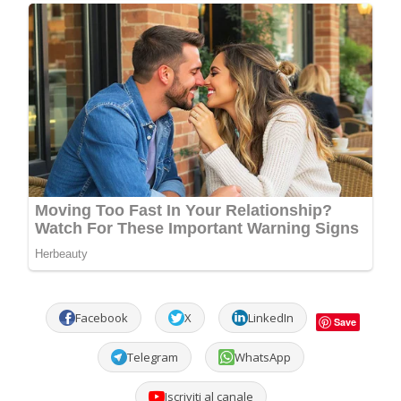
Facebook
X
LinkedIn
Save
Telegram
WhatsApp
Iscriviti al canale