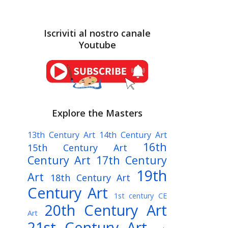
Iscriviti al nostro canale
Youtube
Explore the Masters
13th Century Art
14th Century Art
16th
15th Century Art
Century Art
17th Century
19th
Art
18th Century Art
Century Art
1st century CE
20th Century Art
Art
21st Century Art