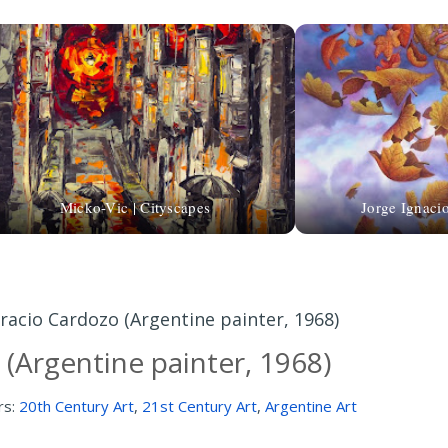
Micko-Vic | Cityscapes
Jorge Ignaci
racio Cardozo (Argentine painter, 1968)
(Argentine painter, 1968)
rs:
20th Century Art
,
21st Century Art
,
Argentine Art