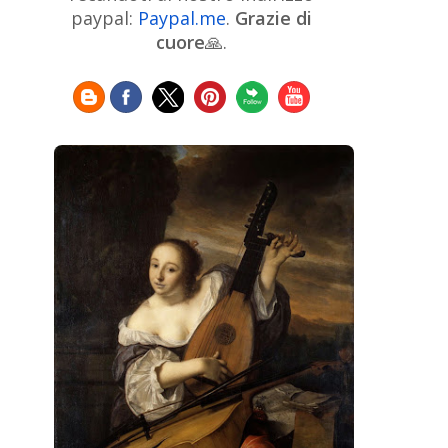
Chinese Art
Christie's
Claude
paypal:
Paypal.me
.
Grazie di
Monet
cuore
🙏.
Cleveland Museum of Art
Colombian Art
Croatian Art
Cuban
Danish Art
Digital
Art
Czech Artist
Dutch Art
Art
Édouard Manet
Egyptian Art
Estonian Art
Expressionism
Fauve Art
Filipino
Flemish Art
Art
Finnish Art
French Art
Frick Collection
Galleria
GAM Milano
Borghese
GAM Torino
Genre painter
Georgian Art
German Art
Greek
Getty Museum
Art
Henri Matisse
Guatemalan Artist
Hermitage Museum
Hungarian Art
Impressionism Art
Indian
Art
Iranian Art
Irish
Indonesian art
Italian Art
Art
Israeli Art
Japanese Art
Jewish Art