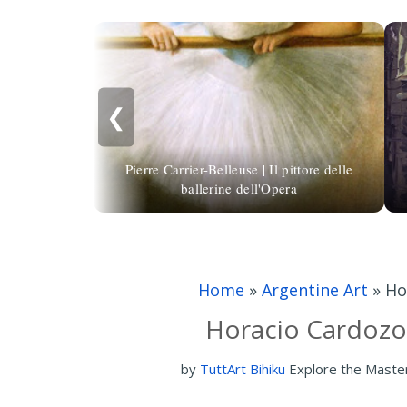
❮
Pierre Carrier-Belleuse | Il pittore delle
ballerine dell'Opera
Home
»
Argentine Art
»
Ho
Horacio Cardozo 
by
TuttArt Bihiku
Explore the Maste