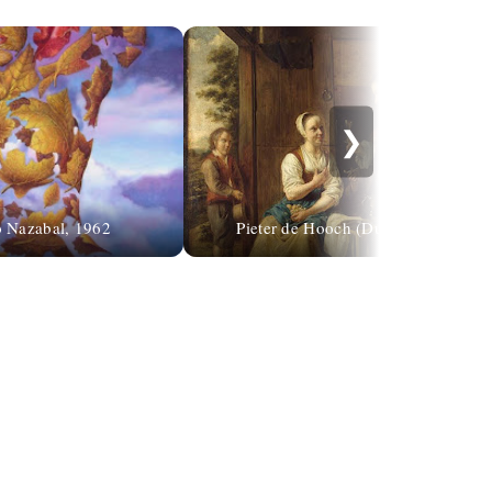
❯
o Nazabal, 1962
Pieter de Hooch (Dutch, 1629-1684