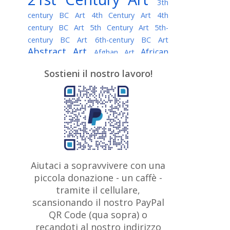
3th
century BC Art
4th Century Art
4th
century BC Art
5th Century Art
5th-
century BC Art
6th-century BC Art
Abstract Art
African
Afghan Art
American painter
AI Art
Albanian
Sostieni il nostro lavoro!
American Art
Art
Algerian painter
Argentine Art
Armenian painter
Art history
Art Institute of Chicago
Art Quotes - Literature
Australian Art
Austrian Art
Awarded
Austro-Hungarian Art
Artist
Baroque Art
Belarusian
Aiutaci a sopravvivere con una
Belgian Art
Art
Bohemian Art
Bolivian
piccola donazione - un caffè -
British
Brazilian Art
Art
Bosnian Art
tramite il cellulare,
Art
scansionando il nostro PayPal
British Museum
Brooklyn Museum
Canadian
Bulgarian Art
QR Code (qua sopra) o
Burmese Art
Art
Chilean Art
recandoti al nostro indirizzo
Caravaggio