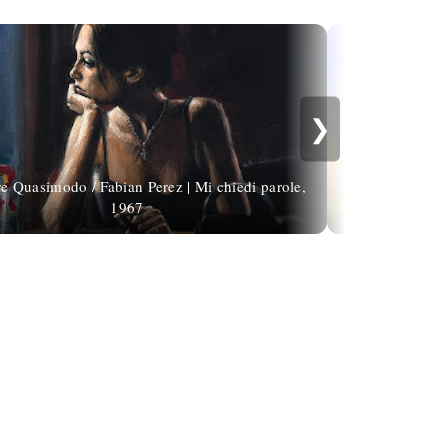
❯
re Quasimodo / Fabian Perez | Mi chiedi parole,
1967
René Hen