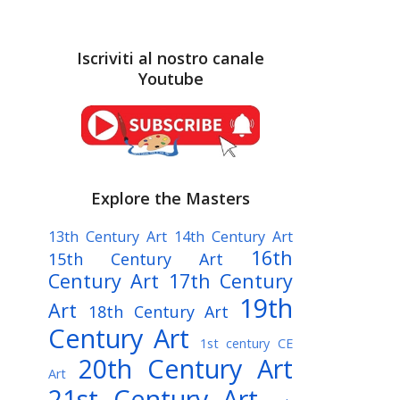
Iscriviti al nostro canale
Youtube
Explore the Masters
13th Century Art
14th Century Art
16th
15th Century Art
Century Art
17th Century
19th
Art
18th Century Art
Century Art
1st century CE
20th Century Art
Art
21st Century Art