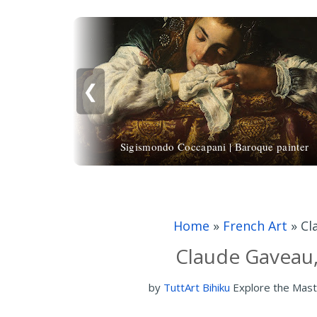
❮
Sigismondo Coccapani | Baroque painter
Home
»
French Art
»
Cl
Claude Gaveau,
by
TuttArt Bihiku
Explore the Mast