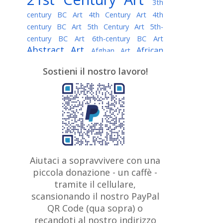
3th
century BC Art
4th Century Art
4th
century BC Art
5th Century Art
5th-
century BC Art
6th-century BC Art
Abstract Art
African
Afghan Art
American painter
AI Art
Albanian
Sostieni il nostro lavoro!
American Art
Art
Algerian painter
Argentine Art
Armenian painter
Art history
Art Institute of Chicago
Art Quotes - Literature
Australian Art
Austrian Art
Awarded
Austro-Hungarian Art
Artist
Baroque Art
Belarusian
Aiutaci a sopravvivere con una
Belgian Art
Art
Bohemian Art
Bolivian
piccola donazione - un caffè -
British
Brazilian Art
Art
Bosnian Art
tramite il cellulare,
Art
scansionando il nostro PayPal
British Museum
Brooklyn Museum
Canadian
Bulgarian Art
QR Code (qua sopra) o
Burmese Art
Art
Chilean Art
recandoti al nostro indirizzo
Caravaggio