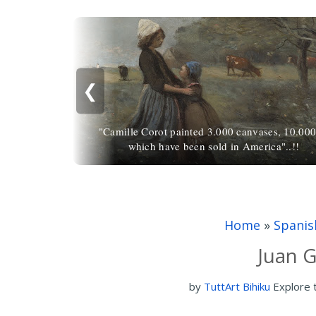
❮
"Camille Corot painted 3.000 canvases, 10.000
which have been sold in America"..!!
Home
»
Spanis
Juan G
by
TuttArt Bihiku
Explore 