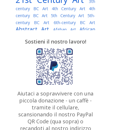
3th
century BC Art
4th Century Art
4th
century BC Art
5th Century Art
5th-
century BC Art
6th-century BC Art
Abstract Art
African
Afghan Art
American painter
AI Art
Albanian
Sostieni il nostro lavoro!
American Art
Art
Algerian painter
Argentine Art
Armenian painter
Art history
Art Institute of Chicago
Art Quotes - Literature
Australian Art
Austrian Art
Awarded
Austro-Hungarian Art
Artist
Baroque Art
Belarusian
Aiutaci a sopravvivere con una
Belgian Art
Art
Bohemian Art
Bolivian
piccola donazione - un caffè -
British
Brazilian Art
Art
Bosnian Art
tramite il cellulare,
Art
scansionando il nostro PayPal
British Museum
Brooklyn Museum
Canadian
Bulgarian Art
QR Code (qua sopra) o
Burmese Art
Art
Chilean Art
recandoti al nostro indirizzo
Caravaggio