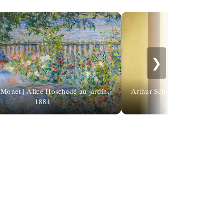
❯
Monet | Alice Hoschedé au jardin,
Arthur Schopenhauer: "Musi
1881
is the