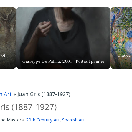
 of
Claude 
Giuseppe De Palma, 2001 | Portrait painter
h Art
»
Juan Gris (1887-1927)
ris (1887-1927)
the Masters:
20th Century Art
,
Spanish Art