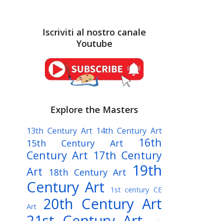
Iscriviti al nostro canale
Youtube
Explore the Masters
13th Century Art
14th Century Art
16th
15th Century Art
Century Art
17th Century
19th
Art
18th Century Art
Century Art
1st century CE
20th Century Art
Art
21st Century Art