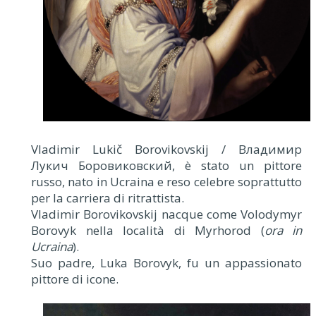
Vladimir Lukič Borovikovskij / Владимир
Лукич Боровиковский, è stato un pittore
russo, nato in Ucraina e reso celebre soprattutto
per la carriera di ritrattista.
Vladimir Borovikovskij nacque come Vоlоdymyr
Borovyk nella località di Myrhorod (
ora in
Ucraina
).
Suo padre, Luka Borovyk, fu un appassionato
pittore di icone.