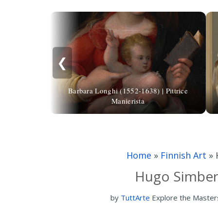
❮
Barbara Longhi (1552-1638) | Pittrice
Manierista
Home
»
Finnish Art
»
Hugo Simberg
by
TuttArte
Explore the Master