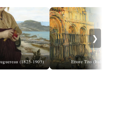
❯
uguereau (1825-1905)
Ettore Tito (Italian painter, 18