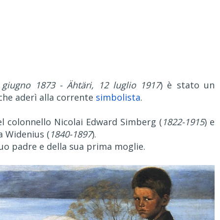
giugno 1873 - Ähtäri, 12 luglio 1917
) è stato un
che aderì alla corrente
simbolista
.
el colonnello Nicolai Edward Simberg (
1822-1915
) e
a Widenius (
1840-1897
).
 suo padre e della sua prima moglie.