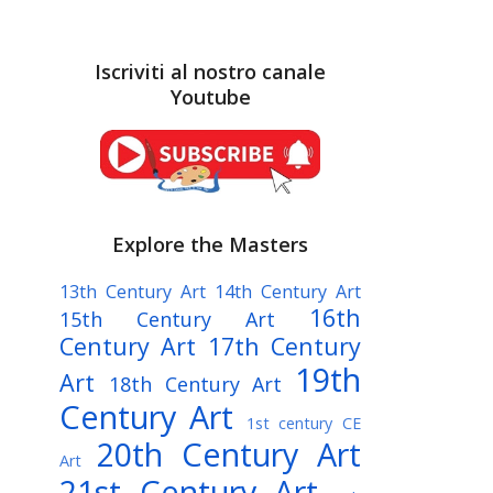
Iscriviti al nostro canale
Youtube
Explore the Masters
13th Century Art
14th Century Art
16th
15th Century Art
Century Art
17th Century
19th
Art
18th Century Art
Century Art
1st century CE
20th Century Art
Art
21st Century Art