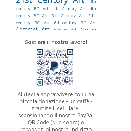
3th
century BC Art
4th Century Art
4th
century BC Art
5th Century Art
5th-
century BC Art
6th-century BC Art
Abstract Art
African
Afghan Art
American painter
AI Art
Albanian
Sostieni il nostro lavoro!
American Art
Art
Algerian painter
Argentine Art
Armenian painter
Art history
Art Institute of Chicago
Art Quotes - Literature
Australian Art
Austrian Art
Awarded
Austro-Hungarian Art
Artist
Baroque Art
Belarusian
Aiutaci a sopravvivere con una
Belgian Art
Art
Bohemian Art
Bolivian
piccola donazione - un caffè -
British
Brazilian Art
Art
Bosnian Art
tramite il cellulare,
Art
scansionando il nostro PayPal
British Museum
Brooklyn Museum
Canadian
Bulgarian Art
QR Code (qua sopra) o
Burmese Art
Art
Chilean Art
recandoti al nostro indirizzo
Caravaggio