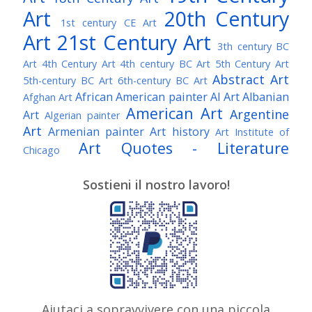
Art
20th Century
1st century CE Art
Art
21st Century Art
3th century BC
Art
4th Century Art
4th century BC Art
5th Century Art
Abstract Art
5th-century BC Art
6th-century BC Art
African American painter
AI Art
Albanian
Afghan Art
American Art
Argentine
Art
Algerian painter
Art
Armenian painter
Art history
Art Institute of
Art Quotes - Literature
Chicago
Australian Art
Austrian Art
Austro-Hungarian Art
Awarded Artist
Sostieni il nostro lavoro!
Baroque Art
Belgian Art
Belarusian Art
Bohemian Art
Bolivian Art
British Art
Brazilian Art
Bosnian Art
British
Bulgarian Art
Museum
Brooklyn Museum
Burmese Art
Canadian Art
Chilean Art
Chinese
Caravaggio
Art
Christie's
Claude Monet
Cleveland Museum
Colombian Art
Croatian Art
Cuban Art
Czech
of Art
Dutch Art
Aiutaci a sopravvivere con una piccola
Danish Art
Digital Art
Artist