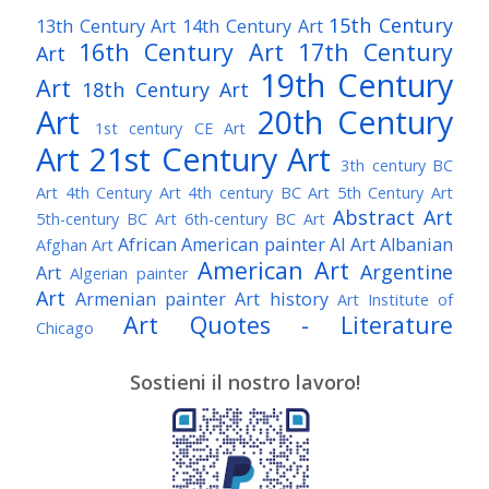
15th Century
13th Century Art
14th Century Art
16th Century Art
17th Century
Art
19th Century
Art
18th Century Art
Art
20th Century
1st century CE Art
Art
21st Century Art
3th century BC
Art
4th Century Art
4th century BC Art
5th Century Art
Abstract Art
5th-century BC Art
6th-century BC Art
African American painter
AI Art
Albanian
Afghan Art
American Art
Argentine
Art
Algerian painter
Art
Armenian painter
Art history
Art Institute of
Art Quotes - Literature
Chicago
Australian Art
Austrian Art
Austro-Hungarian Art
Awarded Artist
Sostieni il nostro lavoro!
Baroque Art
Belgian Art
Belarusian Art
Bohemian Art
Bolivian Art
British Art
Brazilian Art
Bosnian Art
British
Bulgarian Art
Museum
Brooklyn Museum
Burmese Art