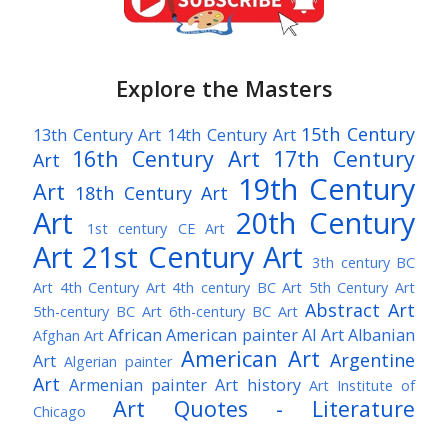
Explore the Masters
15th Century
13th Century Art
14th Century Art
16th Century Art
17th Century
Art
19th Century
Art
18th Century Art
Art
20th Century
1st century CE Art
Art
21st Century Art
3th century BC
Art
4th Century Art
4th century BC Art
5th Century Art
Abstract Art
5th-century BC Art
6th-century BC Art
African American painter
AI Art
Albanian
Afghan Art
American Art
Argentine
Art
Algerian painter
Art
Armenian painter
Art history
Art Institute of
Art Quotes - Literature
Chicago
Australian Art
Austrian Art
Austro-Hungarian Art