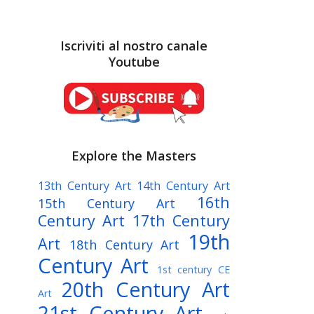
Iscriviti al nostro canale
Youtube
Explore the Masters
13th Century Art
14th Century Art
16th
15th Century Art
Century Art
17th Century
19th
Art
18th Century Art
Century Art
1st century CE
20th Century Art
Art
21st Century Art