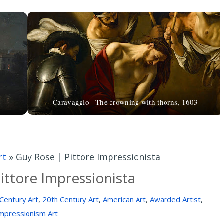
Caravaggio | The crowning with thorns, 1603
rt
»
Guy Rose | Pittore Impressionista
ittore Impressionista
Century Art
,
20th Century Art
,
American Art
,
Awarded Artist
,
mpressionism Art