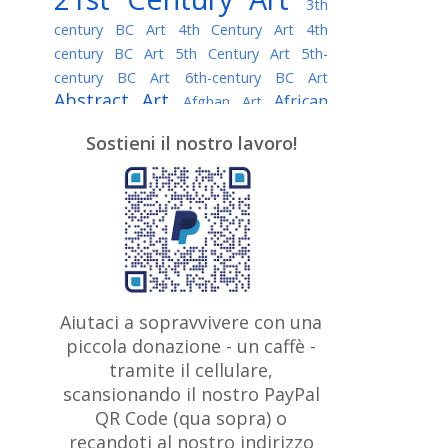
3th
century BC Art
4th Century Art
4th
century BC Art
5th Century Art
5th-
century BC Art
6th-century BC Art
Abstract Art
African
Afghan Art
American painter
AI Art
Albanian
Sostieni il nostro lavoro!
American Art
Art
Algerian painter
Argentine Art
Armenian painter
Art history
Art Institute of Chicago
Art Quotes - Literature
Australian Art
Austrian Art
Awarded
Austro-Hungarian Art
Artist
Baroque Art
Belarusian
Aiutaci a sopravvivere con una
Belgian Art
Art
Bohemian Art
Bolivian
piccola donazione - un caffè -
British
Brazilian Art
Art
Bosnian Art
tramite il cellulare,
Art
scansionando il nostro PayPal
British Museum
Brooklyn Museum
Canadian
Bulgarian Art
QR Code (qua sopra) o
Burmese Art
Art
Chilean Art
recandoti al nostro indirizzo
Caravaggio