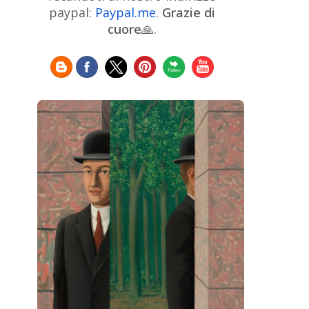
Chinese Art
Christie's
Claude
paypal:
Paypal.me
.
Grazie di
Monet
cuore
🙏.
Cleveland Museum of Art
Colombian Art
Croatian Art
Cuban
Danish Art
Digital
Art
Czech Artist
Dutch Art
Art
Édouard Manet
Egyptian Art
Estonian Art
Expressionism
Fauve Art
Filipino
Flemish Art
Art
Finnish Art
French Art
Frick Collection
Galleria
GAM Milano
Borghese
GAM Torino
Genre painter
Georgian Art
German Art
Greek
Getty Museum
Art
Henri Matisse
Guatemalan Artist
Hermitage Museum
Hungarian Art
Impressionism Art
Indian
Art
Iranian Art
Irish
Indonesian art
Italian Art
Art
Israeli Art
Japanese Art
Jewish Art