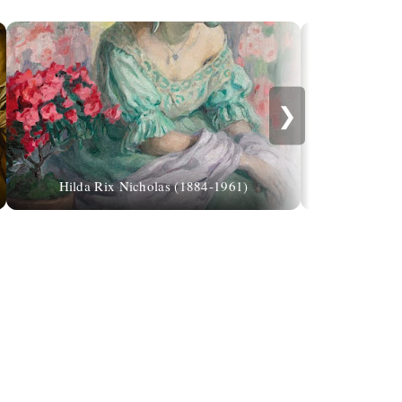
❯
Robert Henr
Hilda Rix Nicholas (1884-1961)