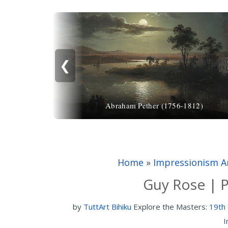
❮
Abraham Pether (1756-1812)
Home
»
Impressionism A
Guy Rose | P
by
TuttArt Bihiku
Explore the Masters:
19th 
I