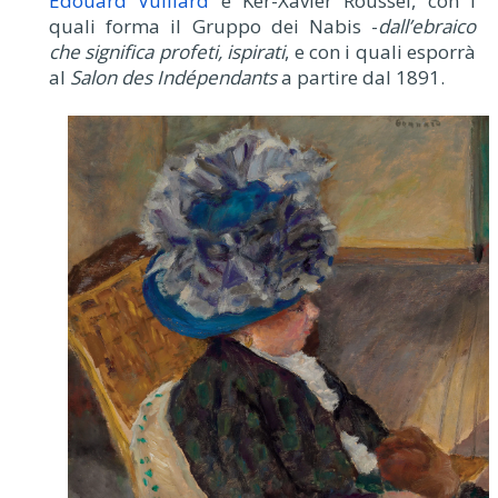
Édouard Vuillard
e Ker-Xavier Roussel, con i
quali forma il Gruppo dei Nabis -
dall’ebraico
che significa profeti, ispirati
, e con i quali esporrà
al
Salon des Indépendants
a partire dal 1891.