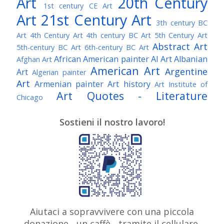
Art
20th Century
1st century CE Art
Art
21st Century Art
3th century BC
Art
4th Century Art
4th century BC Art
5th Century Art
Abstract Art
5th-century BC Art
6th-century BC Art
African American painter
AI Art
Albanian
Afghan Art
American Art
Argentine
Art
Algerian painter
Art
Armenian painter
Art history
Art Institute of
Art Quotes - Literature
Chicago
Australian Art
Austrian Art
Austro-Hungarian Art
Awarded Artist
Sostieni il nostro lavoro!
Baroque Art
Belgian Art
Belarusian Art
Bohemian Art
Bolivian Art
British Art
Brazilian Art
Bosnian Art
British
Bulgarian Art
Museum
Brooklyn Museum
Burmese Art
Canadian Art
Chilean Art
Chinese
Caravaggio
Art
Christie's
Claude Monet
Cleveland Museum
Colombian Art
Croatian Art
Cuban Art
Czech
of Art
Dutch Art
Aiutaci a sopravvivere con una piccola
Danish Art
Digital Art
Artist
donazione - un caffè - tramite il cellulare,
Édouard Manet
Egyptian Art
Estonian Art