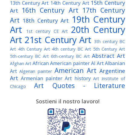
15th Century
13th Century Art
14th Century Art
16th Century Art
17th Century
Art
19th Century
Art
18th Century Art
Art
20th Century
1st century CE Art
Art
21st Century Art
3th century BC
Art
4th Century Art
4th century BC Art
5th Century Art
Abstract Art
5th-century BC Art
6th-century BC Art
African American painter
AI Art
Albanian
Afghan Art
American Art
Argentine
Art
Algerian painter
Art
Armenian painter
Art history
Art Institute of
Art Quotes - Literature
Chicago
Australian Art
Austrian Art
Austro-Hungarian Art
Awarded Artist
Sostieni il nostro lavoro!
Baroque Art
Belgian Art
Belarusian Art
Bohemian Art
Bolivian Art
British Art
Brazilian Art
Bosnian Art
British
Bulgarian Art
Museum
Brooklyn Museum
Burmese Art
Canadian Art
Chilean Art
Chinese
Caravaggio