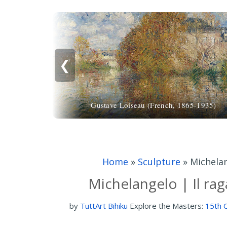
❮
Gustave Loiseau (French, 1865-1935)
Home
»
Sculpture
»
Michelan
Michelangelo | Il ra
by
TuttArt Bihiku
Explore the Masters:
15th 