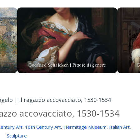
Godfried Schalcken | Pittore di genere
G
gelo | Il ragazzo accovacciato, 1530-1534
gazzo accovacciato, 1530-1534
Century Art
,
16th Century Art
,
Hermitage Museum
,
Italian Art
,
Sculpture