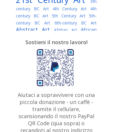
3th
century BC Art
4th Century Art
4th
century BC Art
5th Century Art
5th-
century BC Art
6th-century BC Art
Abstract Art
African
Afghan Art
American painter
AI Art
Albanian
Sostieni il nostro lavoro!
American Art
Art
Algerian painter
Argentine Art
Armenian painter
Art history
Art Institute of Chicago
Art Quotes - Literature
Australian Art
Austrian Art
Awarded
Austro-Hungarian Art
Artist
Baroque Art
Belarusian
Aiutaci a sopravvivere con una
Belgian Art
Art
Bohemian Art
Bolivian
piccola donazione - un caffè -
British
Brazilian Art
Art
Bosnian Art
tramite il cellulare,
Art
scansionando il nostro PayPal
British Museum
Brooklyn Museum
Canadian
Bulgarian Art
QR Code (qua sopra) o
Burmese Art
Art
Chilean Art
recandoti al nostro indirizzo
Caravaggio