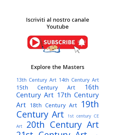
Iscriviti al nostro canale
Youtube
Explore the Masters
13th Century Art
14th Century Art
16th
15th Century Art
Century Art
17th Century
19th
Art
18th Century Art
Century Art
1st century CE
20th Century Art
Art
21st Century Art