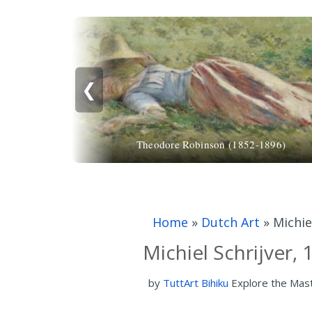
❮
Theodore Robinson (1852-1896)
Home
»
Dutch Art
»
Michie
Michiel Schrijver, 
by
TuttArt Bihiku
Explore the Mas