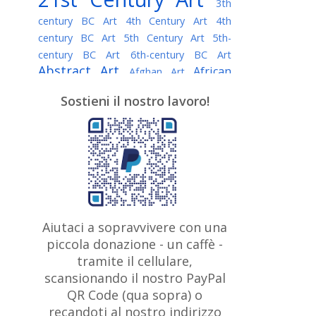
3th
century BC Art
4th Century Art
4th
century BC Art
5th Century Art
5th-
century BC Art
6th-century BC Art
Abstract Art
African
Afghan Art
American painter
AI Art
Albanian
Sostieni il nostro lavoro!
American Art
Art
Algerian painter
Argentine Art
Armenian painter
Art history
Art Institute of Chicago
Art Quotes - Literature
Australian Art
Austrian Art
Awarded
Austro-Hungarian Art
Artist
Baroque Art
Belarusian
Aiutaci a sopravvivere con una
Belgian Art
Art
Bohemian Art
Bolivian
piccola donazione - un caffè -
British
Brazilian Art
Art
Bosnian Art
tramite il cellulare,
Art
scansionando il nostro PayPal
British Museum
Brooklyn Museum
Canadian
Bulgarian Art
QR Code (qua sopra) o
Burmese Art
Art
Chilean Art
recandoti al nostro indirizzo
Caravaggio