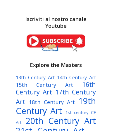
Iscriviti al nostro canale
Youtube
Explore the Masters
13th Century Art
14th Century Art
16th
15th Century Art
Century Art
17th Century
19th
Art
18th Century Art
Century Art
1st century CE
20th Century Art
Art
21st Century Art