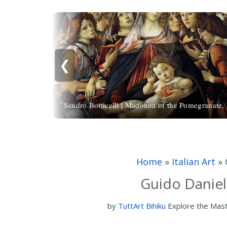
❮
Sandro Botticelli | Madonna of the Pomegranate,
Home
»
Italian Art
»
Guido Daniel
by
TuttArt Bihiku
Explore the Mas