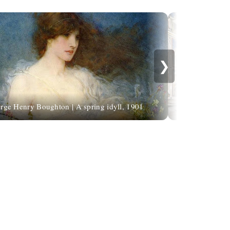
❯
rge Henry Boughton | A spring idyll, 1901