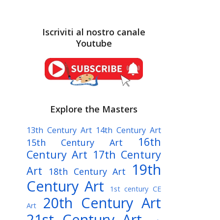
Iscriviti al nostro canale
Youtube
Explore the Masters
13th Century Art
14th Century Art
16th
15th Century Art
Century Art
17th Century
19th
Art
18th Century Art
Century Art
1st century CE
20th Century Art
Art
21st Century Art