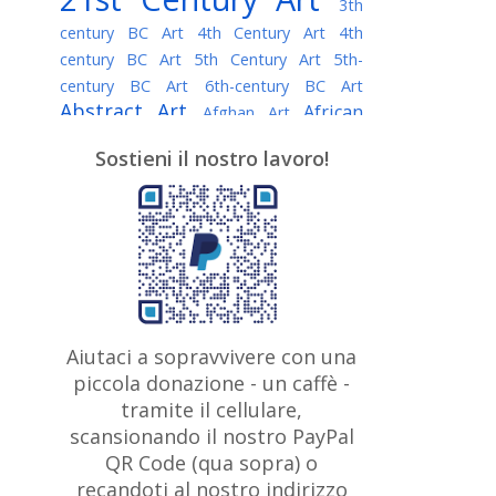
3th
century BC Art
4th Century Art
4th
century BC Art
5th Century Art
5th-
century BC Art
6th-century BC Art
Abstract Art
African
Afghan Art
American painter
AI Art
Albanian
Sostieni il nostro lavoro!
American Art
Art
Algerian painter
Argentine Art
Armenian painter
Art history
Art Institute of Chicago
Art Quotes - Literature
Australian Art
Austrian Art
Awarded
Austro-Hungarian Art
Artist
Baroque Art
Belarusian
Aiutaci a sopravvivere con una
Belgian Art
Art
Bohemian Art
Bolivian
piccola donazione - un caffè -
British
Brazilian Art
Art
Bosnian Art
tramite il cellulare,
Art
scansionando il nostro PayPal
British Museum
Brooklyn Museum
Canadian
Bulgarian Art
QR Code (qua sopra) o
Burmese Art
Art
Chilean Art
recandoti al nostro indirizzo
Caravaggio