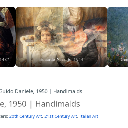
 1487
Eduardo Naranjo, 1944
Geo
Guido Daniele, 1950 | Handimalds
e, 1950 | Handimalds
ters:
20th Century Art
,
21st Century Art
,
Italian Art