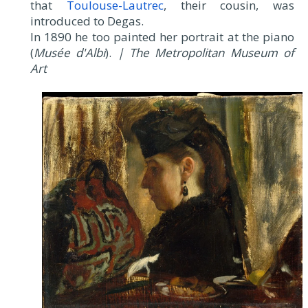
that
Toulouse-Lautrec
, their cousin, was
introduced to Degas.
In 1890 he too painted her portrait at the piano
(
Musée d'Albi
).
| The Metropolitan Museum of
Art