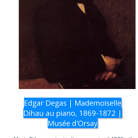
Edgar Degas | Mademoiselle
Dihau au piano, 1869-1872 |
Musée d'Orsay