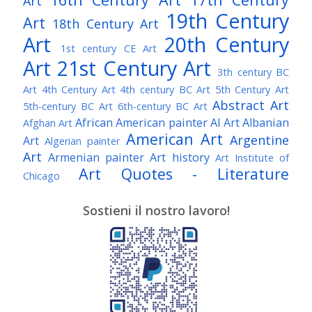
Art
19th Century
Art
18th Century Art
Art
20th Century
1st century CE Art
Art
21st Century Art
3th century BC
Art
4th Century Art
4th century BC Art
5th Century Art
Abstract Art
5th-century BC Art
6th-century BC Art
African American painter
AI Art
Albanian
Afghan Art
American Art
Argentine
Art
Algerian painter
Art
Armenian painter
Art history
Art Institute of
Art Quotes - Literature
Chicago
Australian Art
Austrian Art
Austro-Hungarian Art
Awarded Artist
Sostieni il nostro lavoro!
Baroque Art
Belgian Art
Belarusian Art
Bohemian Art
Bolivian Art
British Art
Brazilian Art
Bosnian Art
British
Bulgarian Art
Museum
Brooklyn Museum
Burmese Art
Canadian Art
Chilean Art
Chinese
Caravaggio
Art
Christie's
Claude Monet
Cleveland Museum