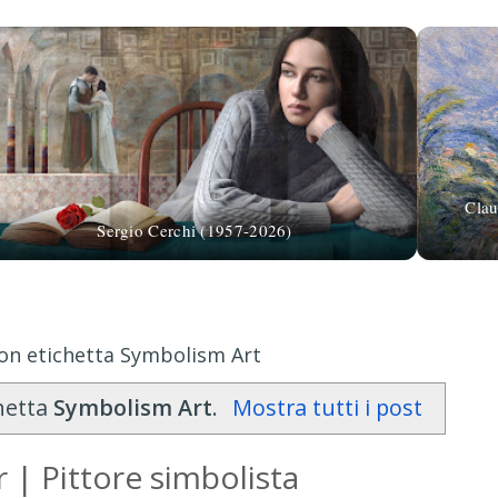
Clau
Sergio Cerchi (1957-2026)
on etichetta Symbolism Art
chetta
Symbolism Art
.
Mostra tutti i post
 | Pittore simbolista