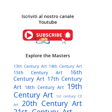
Iscriviti al nostro canale
Youtube
Explore the Masters
13th Century Art
14th Century Art
16th
15th Century Art
Century Art
17th Century
19th
Art
18th Century Art
Century Art
1st century CE
20th Century Art
Art
21st Century Art