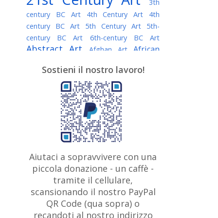
3th
century BC Art
4th Century Art
4th
century BC Art
5th Century Art
5th-
century BC Art
6th-century BC Art
Abstract Art
African
Afghan Art
American painter
AI Art
Albanian
Sostieni il nostro lavoro!
American Art
Art
Algerian painter
Argentine Art
Armenian painter
Art history
Art Institute of Chicago
Art Quotes - Literature
Australian Art
Austrian Art
Awarded
Austro-Hungarian Art
Artist
Baroque Art
Belarusian
Aiutaci a sopravvivere con una
Belgian Art
Art
Bohemian Art
Bolivian
piccola donazione - un caffè -
British
Brazilian Art
Art
Bosnian Art
tramite il cellulare,
Art
scansionando il nostro PayPal
British Museum
Brooklyn Museum
Canadian
Bulgarian Art
QR Code (qua sopra) o
Burmese Art
Art
Chilean Art
recandoti al nostro indirizzo
Caravaggio