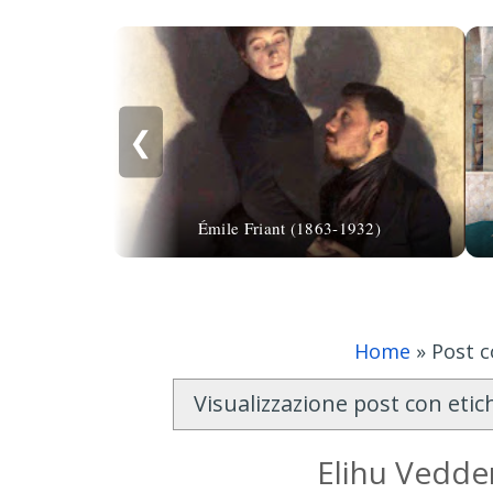
❮
Émile Friant (1863-1932)
Home
»
Post c
Visualizzazione post con eti
Elihu Vedder