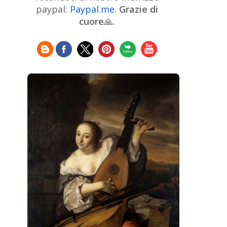
Chinese Art
Christie's
Claude
paypal:
Paypal.me
.
Grazie di
Monet
cuore
🙏.
Cleveland Museum of Art
Colombian Art
Croatian Art
Cuban
Danish Art
Digital
Art
Czech Artist
Dutch Art
Art
Édouard Manet
Egyptian Art
Estonian Art
Expressionism
Fauve Art
Filipino
Flemish Art
Art
Finnish Art
French Art
Frick Collection
Galleria
GAM Milano
Borghese
GAM Torino
Genre painter
Georgian Art
German Art
Greek
Getty Museum
Art
Henri Matisse
Guatemalan Artist
Hermitage Museum
Hungarian Art
Impressionism Art
Indian
Art
Iranian Art
Irish
Indonesian art
Italian Art
Art
Israeli Art
Japanese Art
Jewish Art