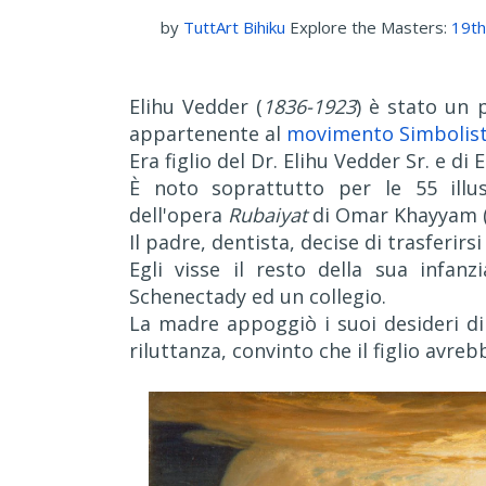
by
TuttArt Bihiku
Explore the Masters:
19th
Elihu Vedder (
1836-1923
) è stato un p
appartenente al
movimento Simbolis
Era figlio del Dr. Elihu Vedder Sr. e di 
È noto soprattutto per le 55 illus
dell'opera
Rubaiyat
di Omar Khayyam 
Il padre, dentista, decise di trasferirs
Egli visse il resto della sua infa
Schenectady ed un collegio.
La madre appoggiò i suoi desideri di
riluttanza, convinto che il figlio avre