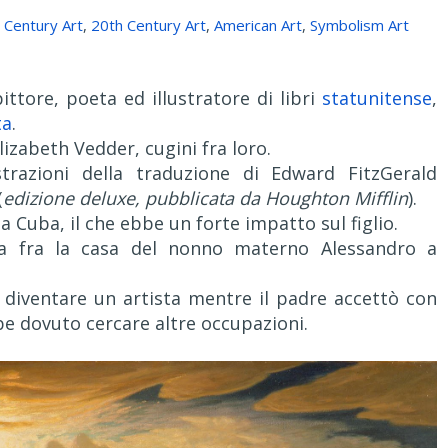
 Century Art
,
20th Century Art
,
American Art
,
Symbolism Art
ittore, poeta ed illustratore di libri
statunitense
,
ta
.
Elizabeth Vedder, cugini fra loro.
trazioni della traduzione di Edward FitzGerald
(
edizione deluxe, pubblicata da Houghton Mifflin
).
i a Cuba, il che ebbe un forte impatto sul figlio.
nzia fra la casa del nonno materno Alessandro a
 diventare un artista mentre il padre accettò con
bbe dovuto cercare altre occupazioni.