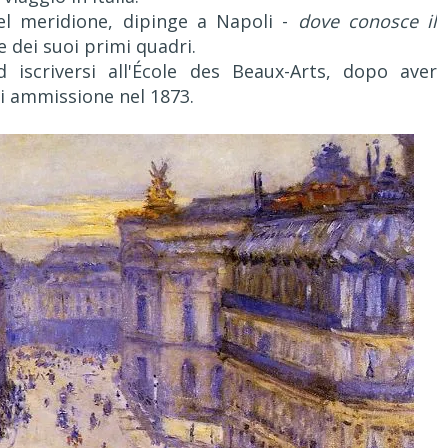
del meridione, dipinge a Napoli -
dove conosce il
 dei suoi primi quadri.
 iscriversi all'École des Beaux-Arts, dopo aver
i ammissione nel 1873.