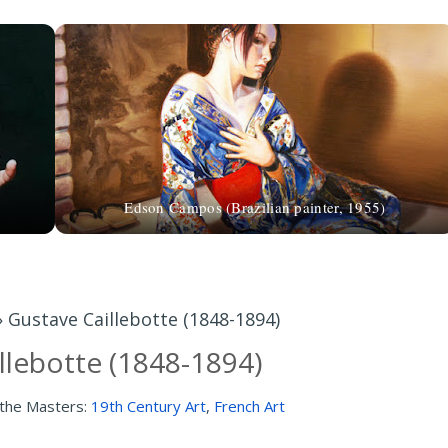
Edson Campos (Brazilian painter, 1955)
»
Gustave Caillebotte (1848-1894)
llebotte (1848-1894)
 the Masters:
19th Century Art
,
French Art