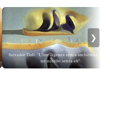
❯
Salvador Dalì: "L’intelligenza senza ambizione è come
C
un uccello senza ali"