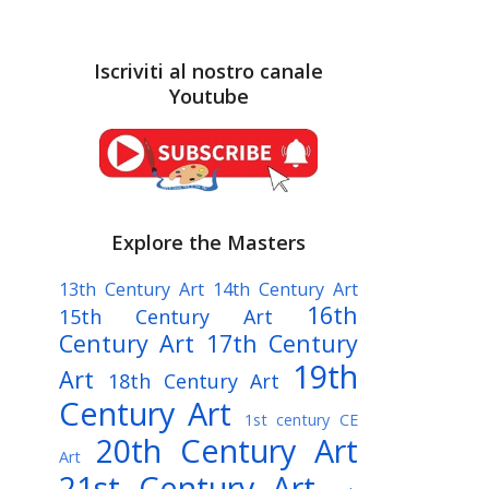
Iscriviti al nostro canale
Youtube
Explore the Masters
13th Century Art
14th Century Art
16th
15th Century Art
Century Art
17th Century
19th
Art
18th Century Art
Century Art
1st century CE
20th Century Art
Art
21st Century Art