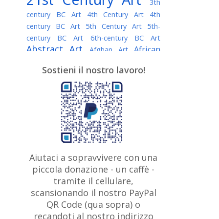
3th
century BC Art
4th Century Art
4th
century BC Art
5th Century Art
5th-
century BC Art
6th-century BC Art
Abstract Art
African
Afghan Art
American painter
AI Art
Albanian
Sostieni il nostro lavoro!
American Art
Art
Algerian painter
Argentine Art
Armenian painter
Art history
Art Institute of Chicago
Art Quotes - Literature
Australian Art
Austrian Art
Awarded
Austro-Hungarian Art
Artist
Baroque Art
Belarusian
Aiutaci a sopravvivere con una
Belgian Art
Art
Bohemian Art
Bolivian
piccola donazione - un caffè -
British
Brazilian Art
Art
Bosnian Art
tramite il cellulare,
Art
scansionando il nostro PayPal
British Museum
Brooklyn Museum
Canadian
Bulgarian Art
QR Code (qua sopra) o
Burmese Art
Art
Chilean Art
recandoti al nostro indirizzo
Caravaggio