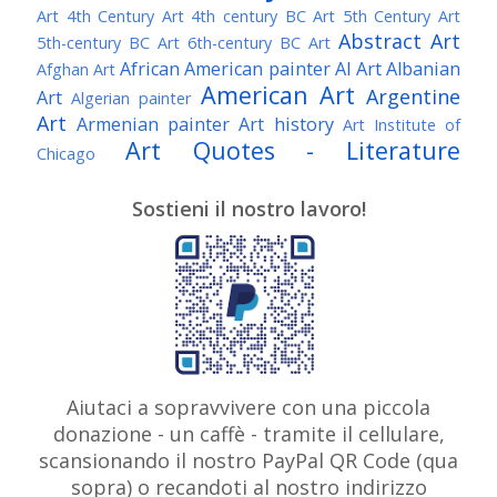
Art
4th Century Art
4th century BC Art
5th Century Art
Abstract Art
5th-century BC Art
6th-century BC Art
African American painter
AI Art
Albanian
Afghan Art
American Art
Argentine
Art
Algerian painter
Art
Armenian painter
Art history
Art Institute of
Art Quotes - Literature
Chicago
Australian Art
Austrian Art
Austro-Hungarian Art
Awarded Artist
Sostieni il nostro lavoro!
Baroque Art
Belgian Art
Belarusian Art
Bohemian Art
Bolivian Art
British Art
Brazilian Art
Bosnian Art
British
Bulgarian Art
Museum
Brooklyn Museum
Burmese Art
Canadian Art
Chilean Art
Chinese
Caravaggio
Art
Christie's
Claude Monet
Cleveland Museum
Colombian Art
Croatian Art
Cuban Art
Czech
of Art
Dutch Art
Aiutaci a sopravvivere con una piccola
Danish Art
Digital Art
Artist
donazione - un caffè - tramite il cellulare,
Édouard Manet
Egyptian Art
Estonian Art
scansionando il nostro PayPal QR Code (qua
Expressionism
Fauve Art
Filipino Art
Finnish Art
French Art
sopra) o recandoti al nostro indirizzo
Flemish Art
Frick Collection
Galleria