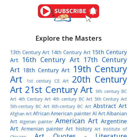
Explore the Masters
15th Century
13th Century Art
14th Century Art
16th Century Art
17th Century
Art
19th Century
Art
18th Century Art
Art
20th Century
1st century CE Art
Art
21st Century Art
3th century BC
Art
4th Century Art
4th century BC Art
5th Century Art
Abstract Art
5th-century BC Art
6th-century BC Art
African American painter
AI Art
Albanian
Afghan Art
American Art
Argentine
Art
Algerian painter
Art
Armenian painter
Art history
Art Institute of
Art Quotes - Literature
Chicago