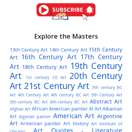
Explore the Masters
15th Century
13th Century Art
14th Century Art
16th Century Art
17th Century
Art
19th Century
Art
18th Century Art
Art
20th Century
1st century CE Art
Art
21st Century Art
3th century BC
Art
4th Century Art
4th century BC Art
5th Century Art
Abstract Art
5th-century BC Art
6th-century BC Art
African American painter
AI Art
Albanian
Afghan Art
American Art
Argentine
Art
Algerian painter
Art
Armenian painter
Art history
Art Institute of
Art Quotes - Literature
Chicago