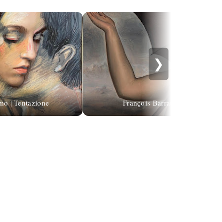
❯
amo | Tentazione
François Barraud | Figurative p