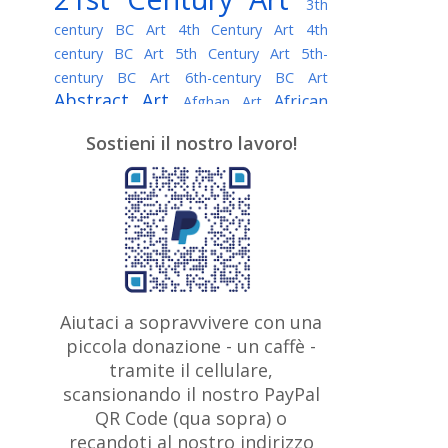
3th
century BC Art
4th Century Art
4th
century BC Art
5th Century Art
5th-
century BC Art
6th-century BC Art
Abstract Art
African
Afghan Art
American painter
AI Art
Albanian
Sostieni il nostro lavoro!
American Art
Art
Algerian painter
Argentine Art
Armenian painter
Art history
Art Institute of Chicago
Art Quotes - Literature
Australian Art
Austrian Art
Awarded
Austro-Hungarian Art
Artist
Baroque Art
Belarusian
Aiutaci a sopravvivere con una
Belgian Art
Art
Bohemian Art
Bolivian
piccola donazione - un caffè -
British
Brazilian Art
Art
Bosnian Art
tramite il cellulare,
Art
scansionando il nostro PayPal
British Museum
Brooklyn Museum
Canadian
Bulgarian Art
QR Code (qua sopra) o
Burmese Art
Art
Chilean Art
recandoti al nostro indirizzo
Caravaggio