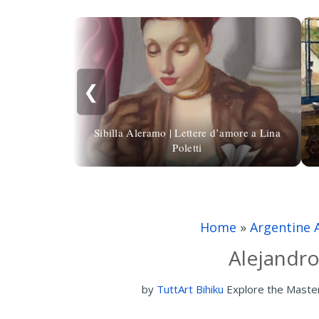
❮
Sibilla Aleramo | Lettere d’amore a Lina
Poletti
Home
»
Argentine 
Alejandr
by
TuttArt Bihiku
Explore the Maste