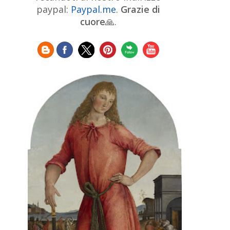
Chinese Art
Christie's
Claude
paypal:
Paypal.me
.
Grazie di
Monet
cuore
🙏.
Cleveland Museum of Art
Colombian Art
Croatian Art
Cuban
Danish Art
Digital
Art
Czech Artist
Dutch Art
Art
Édouard Manet
Egyptian Art
Estonian Art
Expressionism
Fauve Art
Filipino
Flemish Art
Art
Finnish Art
French Art
Frick Collection
Galleria
GAM Milano
Borghese
GAM Torino
Genre painter
Georgian Art
German Art
Greek
Getty Museum
Art
Henri Matisse
Guatemalan Artist
Hermitage Museum
Hungarian Art
Impressionism Art
Indian
Art
Iranian Art
Irish
Indonesian art
Italian Art
Art
Israeli Art
Japanese Art
Jewish Art