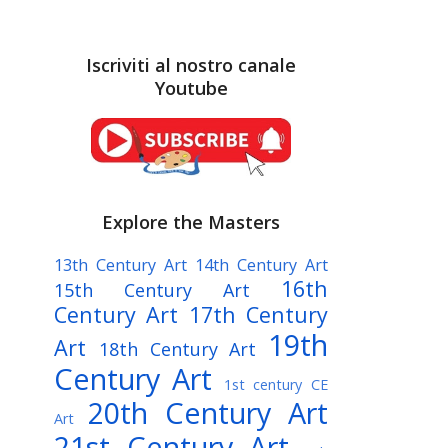
Iscriviti al nostro canale
Youtube
Explore the Masters
13th Century Art
14th Century Art
16th
15th Century Art
Century Art
17th Century
19th
Art
18th Century Art
Century Art
1st century CE
20th Century Art
Art
21st Century Art