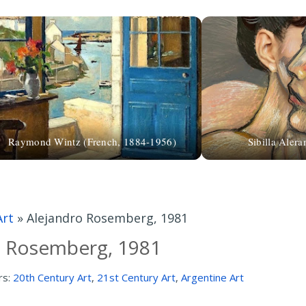
Raymond Wintz (French, 1884-1956)
Sibilla Aler
Art
»
Alejandro Rosemberg, 1981
o Rosemberg, 1981
rs:
20th Century Art
,
21st Century Art
,
Argentine Art