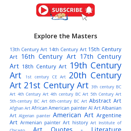
Explore the Masters
15th Century
13th Century Art
14th Century Art
16th Century Art
17th Century
Art
19th Century
Art
18th Century Art
Art
20th Century
1st century CE Art
Art
21st Century Art
3th century BC
Art
4th Century Art
4th century BC Art
5th Century Art
Abstract Art
5th-century BC Art
6th-century BC Art
African American painter
AI Art
Albanian
Afghan Art
American Art
Argentine
Art
Algerian painter
Art
Armenian painter
Art history
Art Institute of
Art Quotes - Literature
Chicago