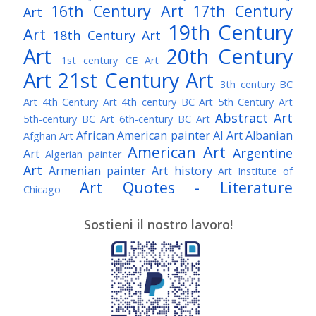
16th Century Art
17th Century
Art
19th Century
Art
18th Century Art
Art
20th Century
1st century CE Art
Art
21st Century Art
3th century BC
Art
4th Century Art
4th century BC Art
5th Century Art
Abstract Art
5th-century BC Art
6th-century BC Art
African American painter
AI Art
Albanian
Afghan Art
American Art
Argentine
Art
Algerian painter
Art
Armenian painter
Art history
Art Institute of
Art Quotes - Literature
Chicago
Australian Art
Austrian Art
Austro-Hungarian Art
Awarded Artist
Sostieni il nostro lavoro!
Baroque Art
Belgian Art
Belarusian Art
Bohemian Art
Bolivian Art
British Art
Brazilian Art
Bosnian Art
British
Bulgarian Art
Museum
Brooklyn Museum
Burmese Art
Canadian Art
Chilean Art
Chinese
Caravaggio
Art
Christie's
Claude Monet