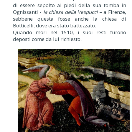
di essere sepolto ai piedi della sua tomba in
Ognissanti -
la chiesa della Vespucci
– a Firenze,
sebbene questa fosse anche la chiesa di
Botticelli, dove era stato battezzato.
Quando morì nel 1510, i suoi resti furono
deposti come da lui richiesto.