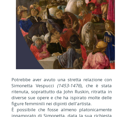
Potrebbe aver avuto una stretta relazione con
Simonetta Vespucci
(1453-1476
), che è stata
ritenuta, soprattutto da John Ruskin, ritratta in
diverse sue opere e che ha ispirato molte delle
figure femminili nei dipinti dell'artista.
È possibile che fosse almeno platonicamente
innamorato di Simonetta, data la sua richiesta