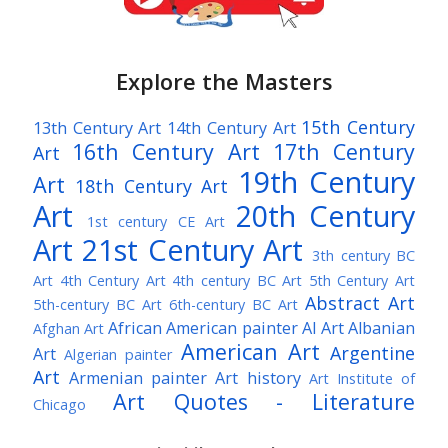
Explore the Masters
15th Century
13th Century Art
14th Century Art
16th Century Art
17th Century
Art
19th Century
Art
18th Century Art
Art
20th Century
1st century CE Art
Art
21st Century Art
3th century BC
Art
4th Century Art
4th century BC Art
5th Century Art
Abstract Art
5th-century BC Art
6th-century BC Art
African American painter
AI Art
Albanian
Afghan Art
American Art
Argentine
Art
Algerian painter
Art
Armenian painter
Art history
Art Institute of
Art Quotes - Literature
Chicago
Australian Art
Austrian Art
Austro-Hungarian Art