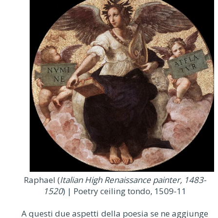
Raphael (
Italian High Renaissance painter, 1483-
1520
) | Poetry ceiling tondo, 1509-11
A questi due aspetti della poesia se ne aggiunge