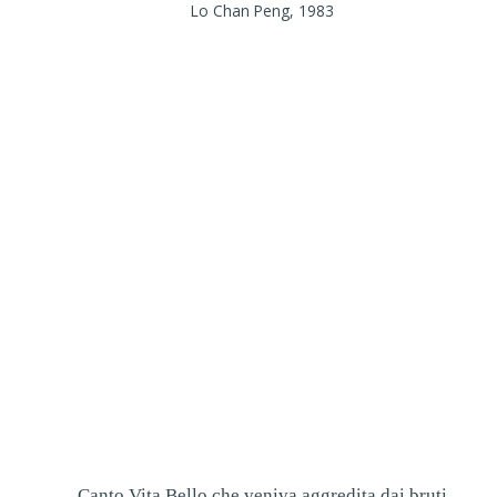
Lo Chan Peng, 1983
Canto Vita Bello che veniva aggredita dai bruti