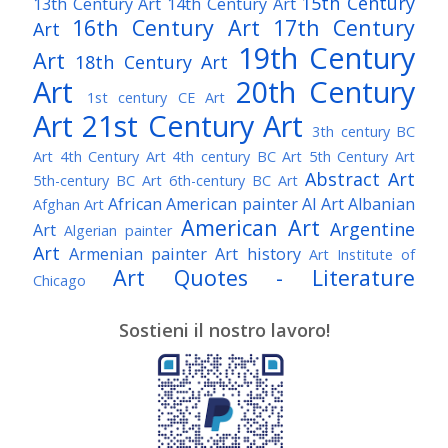
15th Century
13th Century Art
14th Century Art
16th Century Art
17th Century
Art
19th Century
Art
18th Century Art
Art
20th Century
1st century CE Art
Art
21st Century Art
3th century BC
Art
4th Century Art
4th century BC Art
5th Century Art
Abstract Art
5th-century BC Art
6th-century BC Art
African American painter
AI Art
Albanian
Afghan Art
American Art
Argentine
Art
Algerian painter
Art
Armenian painter
Art history
Art Institute of
Art Quotes - Literature
Chicago
Australian Art
Austrian Art
Austro-Hungarian Art
Awarded Artist
Sostieni il nostro lavoro!
Baroque Art
Belgian Art
Belarusian Art
Bohemian Art
Bolivian Art
British Art
Brazilian Art
Bosnian Art
British
Bulgarian Art
Museum
Brooklyn Museum
Burmese Art
Canadian Art
Chilean Art
Chinese
Caravaggio