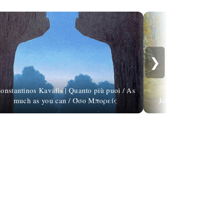
❯
onstantinos Kavafis | Quanto più puoi / As
much as you can / Όσο Mπορείς
John Joseph Ennek