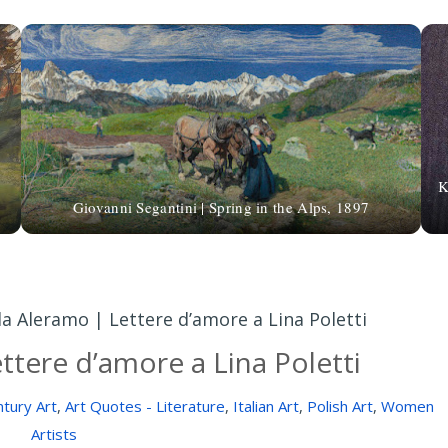
K
Giovanni Segantini | Spring in the Alps, 1897
lla Aleramo | Lettere d’amore a Lina Poletti
ettere d’amore a Lina Poletti
tury Art
,
Art Quotes - Literature
,
Italian Art
,
Polish Art
,
Women
Artists