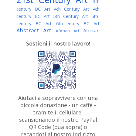
3th
century BC Art
4th Century Art
4th
century BC Art
5th Century Art
5th-
century BC Art
6th-century BC Art
Abstract Art
African
Afghan Art
American painter
AI Art
Albanian
Sostieni il nostro lavoro!
American Art
Art
Algerian painter
Argentine Art
Armenian painter
Art history
Art Institute of Chicago
Art Quotes - Literature
Australian Art
Austrian Art
Awarded
Austro-Hungarian Art
Artist
Baroque Art
Belarusian
Aiutaci a sopravvivere con una
Belgian Art
Art
Bohemian Art
Bolivian
piccola donazione - un caffè -
British
Brazilian Art
Art
Bosnian Art
tramite il cellulare,
Art
scansionando il nostro PayPal
British Museum
Brooklyn Museum
Canadian
Bulgarian Art
QR Code (qua sopra) o
Burmese Art
Art
Chilean Art
recandoti al nostro indirizzo
Caravaggio