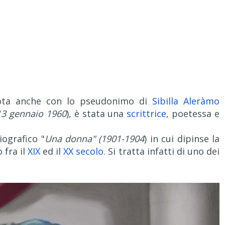
 nota anche con lo pseudonimo di
Sibilla Aleràmo
13 gennaio 1960
), è stata una
scrittrice
, poetessa e
ografico "
Una donna" (1901-1904
) in cui dipinse la
 fra il
XIX
ed il
XX secolo
. Si tratta infatti di uno dei
.