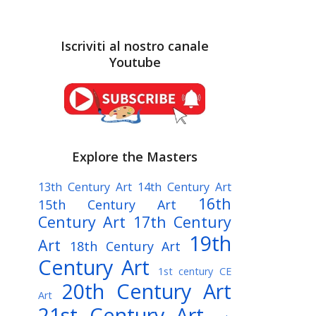
Iscriviti al nostro canale
Youtube
Explore the Masters
13th Century Art
14th Century Art
16th
15th Century Art
Century Art
17th Century
19th
Art
18th Century Art
Century Art
1st century CE
20th Century Art
Art
21st Century Art