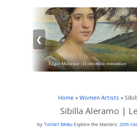
❮
Edgar Maxence | Il ritrattista romantico
Home
»
Women Artists
»
Sibi
Sibilla Aleramo | L
by
TuttArt Bihiku
Explore the Masters:
20th Cen