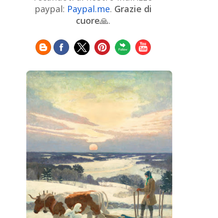
Chinese Art
Christie's
Claude
paypal:
Paypal.me
.
Grazie di
Monet
cuore
🙏.
Cleveland Museum of Art
Colombian Art
Croatian Art
Cuban
Danish Art
Digital
Art
Czech Artist
Dutch Art
Art
Édouard Manet
Egyptian Art
Estonian Art
Expressionism
Fauve Art
Filipino
Flemish Art
Art
Finnish Art
French Art
Frick Collection
Galleria
GAM Milano
Borghese
GAM Torino
Genre painter
Georgian Art
German Art
Greek
Getty Museum
Art
Henri Matisse
Guatemalan Artist
Hermitage Museum
Hungarian Art
Impressionism Art
Indian
Art
Iranian Art
Irish
Indonesian art
Italian Art
Art
Israeli Art
Japanese Art
Jewish Art