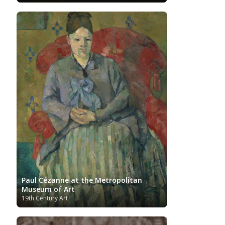
Post-Impressionist
Portuguese Art
Renaissance
Renoir
Rijksmuseum
Romanian Art
Russian Art
Romantic Art
Royal Collection
Sculpture
Scottish Art
Serbian Art
Senegalese Art
Sitemap/Mappa del sito
Singaporean Art
Slovenian Art
Spanish Art
Sotheby's
South African Art
Surrealism
Swedish Art
Swiss Art
Symbolism
Tate Britain
Art
Syrian Art
Taiwanese Art
The Clark Art
Institute
The Samuel Kress Collection
Thyssen-
Turkish art
Uffizi
Bornemisza Museum
Tibetan Artist
Ukrainian Art
Van
Gallery
Uzbekistan painter
Gogh
Van Gogh Museum
Verist painter
Victoria
Women
Vietnamese Art
and Albert Museum
Artists
Youtube
Paul Cézanne at the Metropolitan
Museum of Art
19th Century Art