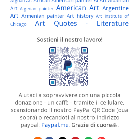
African American painter
AI Art
Albanian
Afghan Art
American Art
Argentine
Art
Algerian painter
Art
Armenian painter
Art history
Art Institute of
Art Quotes - Literature
Chicago
Australian Art
Austrian Art
Austro-Hungarian Art
Awarded Artist
Sostieni il nostro lavoro!
Baroque Art
Belgian Art
Belarusian Art
Bohemian Art
Bolivian Art
British Art
Brazilian Art
Bosnian Art
British
Bulgarian Art
Museum
Brooklyn Museum
Burmese Art
Canadian Art
Chilean Art
Chinese
Caravaggio
Art
Christie's
Claude Monet
Cleveland Museum
Colombian Art
Croatian Art
Cuban Art
Czech
of Art
Dutch Art
Aiutaci a sopravvivere con una piccola
Danish Art
Digital Art
Artist
donazione - un caffè - tramite il cellulare,
Édouard Manet
Egyptian Art
Estonian Art
scansionando il nostro PayPal QR Code (qua
Expressionism
Fauve Art
Filipino Art
Finnish Art
French Art
sopra) o recandoti al nostro indirizzo
Flemish Art
Frick Collection
Galleria
paypal:
Paypal.me
.
Grazie di cuore
Genre
🙏.
GAM Milano
Borghese
GAM Torino
painter
German Art
Georgian Art
Getty