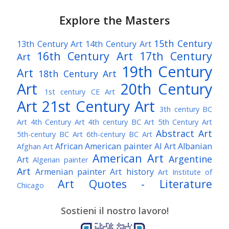
Explore the Masters
15th Century
13th Century Art
14th Century Art
16th Century Art
17th Century
Art
19th Century
Art
18th Century Art
Art
20th Century
1st century CE Art
Art
21st Century Art
3th century BC
Art
4th Century Art
4th century BC Art
5th Century Art
Abstract Art
5th-century BC Art
6th-century BC Art
African American painter
AI Art
Albanian
Afghan Art
American Art
Argentine
Art
Algerian painter
Art
Armenian painter
Art history
Art Institute of
Art Quotes - Literature
Chicago
Australian Art
Austrian Art
Austro-Hungarian Art
Awarded Artist
Sostieni il nostro lavoro!
Baroque Art
Belgian Art
Belarusian Art
Bohemian Art
Bolivian Art