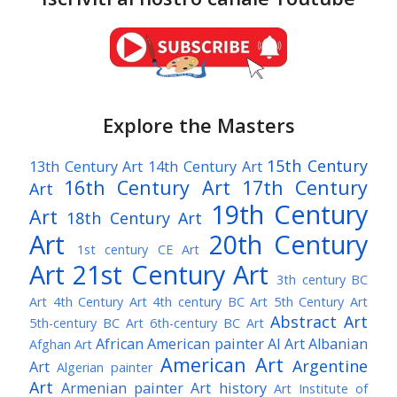
Explore the Masters
15th Century
13th Century Art
14th Century Art
16th Century Art
17th Century
Art
19th Century
Art
18th Century Art
Art
20th Century
1st century CE Art
Art
21st Century Art
3th century BC
Art
4th Century Art
4th century BC Art
5th Century Art
Abstract Art
5th-century BC Art
6th-century BC Art
African American painter
AI Art
Albanian
Afghan Art
American Art
Argentine
Art
Algerian painter
Art
Armenian painter
Art history
Art Institute of