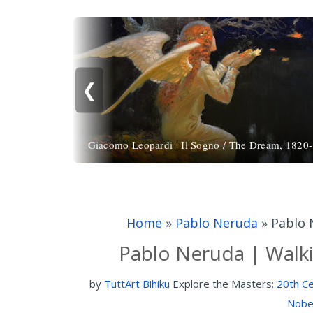
❮
Giacomo Leopardi | Il Sogno / The Dream, 1820
Home
»
Pablo Neruda
»
Pablo 
Pablo Neruda | Walki
by
TuttArt Bihiku
Explore the Masters:
20th Ce
Nobel