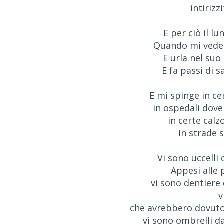
intirizz
E per ciò il l
Quando mi vede 
E urla nel suo
E fa passi di 
E mi spinge in ce
in ospedali dove 
in certe calz
in strade 
Vi sono uccelli c
Appesi alle 
vi sono dentiere 
v
che avrebbero dovuto
vi sono ombrelli d