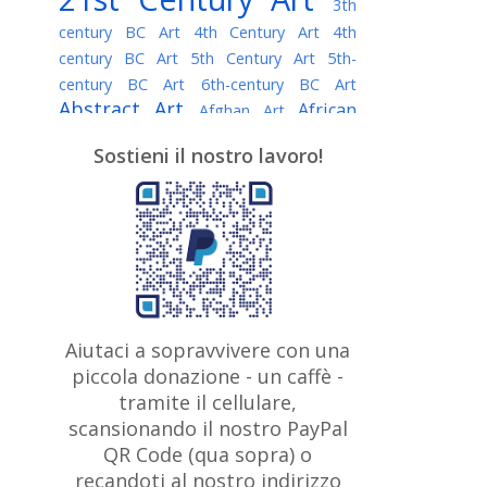
3th
century BC Art
4th Century Art
4th
century BC Art
5th Century Art
5th-
century BC Art
6th-century BC Art
Abstract Art
African
Afghan Art
American painter
AI Art
Albanian
Sostieni il nostro lavoro!
American Art
Art
Algerian painter
Argentine Art
Armenian painter
Art history
Art Institute of Chicago
Art Quotes - Literature
Australian Art
Austrian Art
Awarded
Austro-Hungarian Art
Artist
Baroque Art
Belarusian
Aiutaci a sopravvivere con una
Belgian Art
Art
Bohemian Art
Bolivian
piccola donazione - un caffè -
British
Brazilian Art
Art
Bosnian Art
tramite il cellulare,
Art
scansionando il nostro PayPal
British Museum
Brooklyn Museum
Canadian
Bulgarian Art
QR Code (qua sopra) o
Burmese Art
Art
Chilean Art
recandoti al nostro indirizzo
Caravaggio