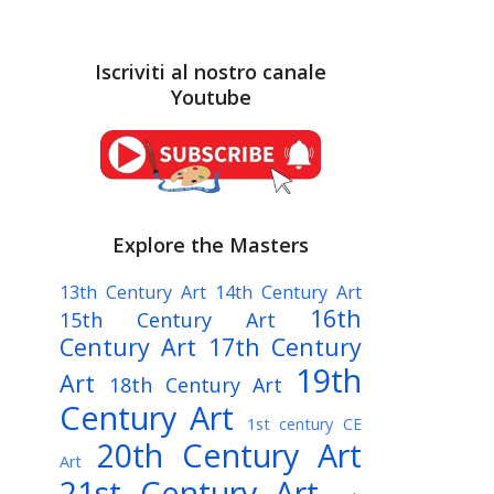
Iscriviti al nostro canale
Youtube
Explore the Masters
13th Century Art
14th Century Art
16th
15th Century Art
Century Art
17th Century
19th
Art
18th Century Art
Century Art
1st century CE
20th Century Art
Art
21st Century Art