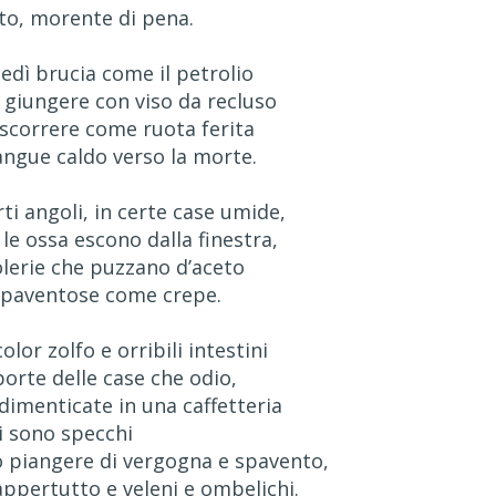
ito, morente di pena.
unedì brucia come il petrolio
giungere con viso da recluso
 scorrere come ruota ferita
sangue caldo verso la morte.
rti angoli, in certe case umide,
le ossa escono dalla finestra,
olerie che puzzano d’aceto
spaventose come crepe.
olor zolfo e orribili intestini
porte delle case che odio,
dimenticate in una caffetteria
i sono specchi
 piangere di vergogna e spavento,
appertutto e veleni e ombelichi.