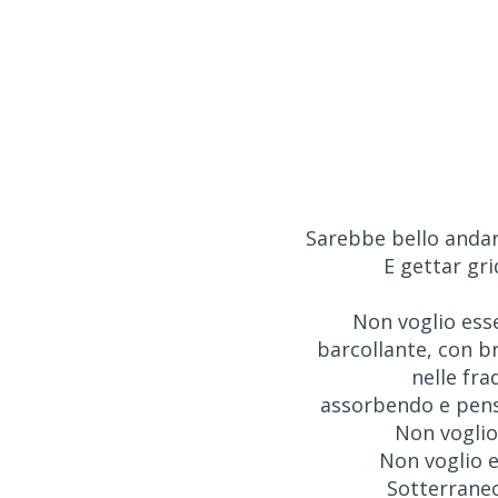
Sarebbe bello andare
E gettar gri
Non voglio esse
barcollante, con br
nelle frad
assorbendo e pens
Non voglio
Non voglio 
Sotterraneo