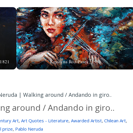
-1821
Krystyna Róż-Pasek, 1981
Neruda | Walking around / Andando in giro..
ng around / Andando in giro..
ntury Art
,
Art Quotes - Literature
,
Awarded Artist
,
Chilean Art
,
 prize
,
Pablo Neruda