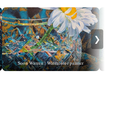
❯
Soon Warren | Watercolor painter
Ma