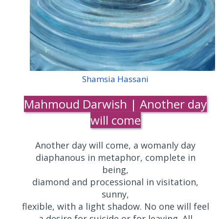
Shamsia Hassani
Mahmoud Darwish | Another day
will come
Another day will come, a womanly day
diaphanous in metaphor, complete in
being,
diamond and processional in visitation,
sunny,
flexible, with a light shadow. No one will feel
a desire for suicide or for leaving. All