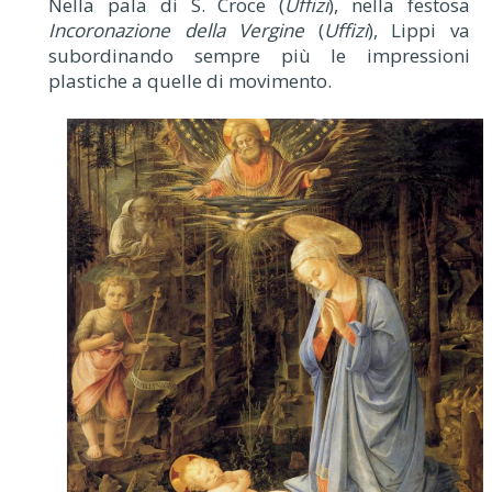
Nella pala di S. Croce (
Uffizi
), nella festosa
Incoronazione della Vergine
(
Uffizi
), Lippi va
subordinando sempre più le impressioni
plastiche a quelle di movimento.