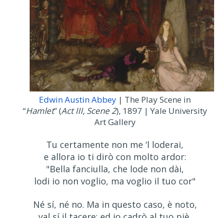
Edwin Austin Abbey
| The Play Scene in
“
Hamlet
” (
Act III, Scene 2
), 1897 | Yale University
Art Gallery
Tu certamente non me ‘l loderai,
e allora io ti dirò con molto ardor:
"Bella fanciulla, che lode non dài,
lodi io non voglio, ma voglio il tuo cor"
Né sí, né no. Ma in questo caso, è noto,
val sí il tacere; ed io cadrò al tuo piè,