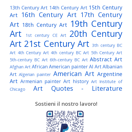
15th Century
13th Century Art
14th Century Art
16th Century Art
17th Century
Art
19th Century
Art
18th Century Art
Art
20th Century
1st century CE Art
Art
21st Century Art
3th century BC
Art
4th Century Art
4th century BC Art
5th Century Art
Abstract Art
5th-century BC Art
6th-century BC Art
African American painter
AI Art
Albanian
Afghan Art
American Art
Argentine
Art
Algerian painter
Art
Armenian painter
Art history
Art Institute of
Art Quotes - Literature
Chicago
Australian Art
Austrian Art
Austro-Hungarian Art
Awarded Artist
Sostieni il nostro lavoro!
Baroque Art
Belgian Art
Belarusian Art
Bohemian Art
Bolivian Art
British Art
Brazilian Art
Bosnian Art
British
Bulgarian Art
Museum
Brooklyn Museum
Burmese Art