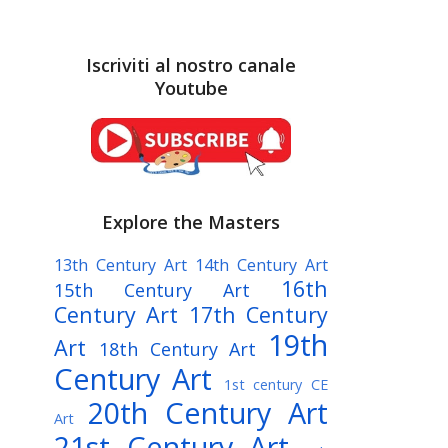
Iscriviti al nostro canale
Youtube
Explore the Masters
13th Century Art
14th Century Art
16th
15th Century Art
Century Art
17th Century
19th
Art
18th Century Art
Century Art
1st century CE
20th Century Art
Art
21st Century Art