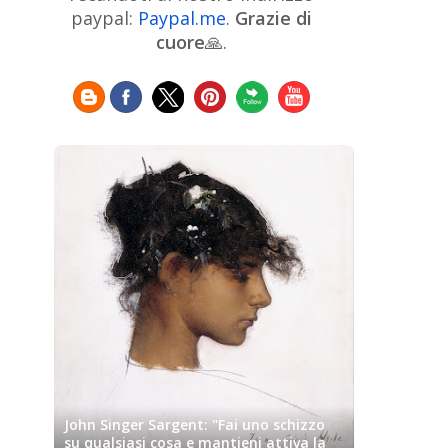
Chinese Art
Christie's
Claude
paypal:
Paypal.me
.
Grazie di
Monet
cuore
🙏.
Cleveland Museum of Art
Colombian Art
Croatian Art
Cuban
Danish Art
Digital
Art
Czech Artist
Dutch Art
Art
Édouard Manet
Egyptian Art
Estonian Art
Expressionism
Fauve Art
Filipino
Flemish Art
Art
Finnish Art
French Art
Frick Collection
Galleria
GAM Milano
Borghese
GAM Torino
Genre painter
Georgian Art
German Art
Greek
Getty Museum
Art
Henri Matisse
Guatemalan Artist
Hermitage Museum
Hungarian Art
Impressionism Art
Indian
Art
Iranian Art
Irish
Indonesian art
Italian Art
Art
Israeli Art
John Singer Sargent: "Fai uno schizzo
Japanese Art
Jewish Art
su qualsiasi cosa e mantieni attiva la