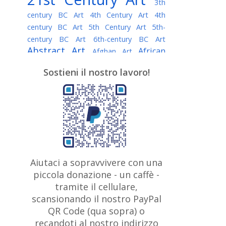
3th
century BC Art
4th Century Art
4th
century BC Art
5th Century Art
5th-
century BC Art
6th-century BC Art
Abstract Art
African
Afghan Art
American painter
AI Art
Albanian
Sostieni il nostro lavoro!
American Art
Art
Algerian painter
Argentine Art
Armenian painter
Art history
Art Institute of Chicago
Art Quotes - Literature
Australian Art
Austrian Art
Awarded
Austro-Hungarian Art
Artist
Baroque Art
Belarusian
Aiutaci a sopravvivere con una
Belgian Art
Art
Bohemian Art
Bolivian
piccola donazione - un caffè -
British
Brazilian Art
Art
Bosnian Art
tramite il cellulare,
Art
scansionando il nostro PayPal
British Museum
Brooklyn Museum
Canadian
Bulgarian Art
QR Code (qua sopra) o
Burmese Art
Art
Chilean Art
recandoti al nostro indirizzo
Caravaggio