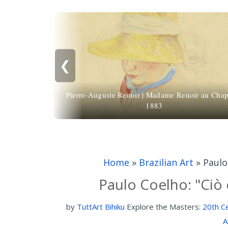
❮
Pierre-Auguste Renoir | Madame Renoir au Cha
1883
Home
»
Brazilian Art
»
Paulo
Paulo Coelho: "Ciò c
by
TuttArt Bihiku
Explore the Masters:
20th C
A