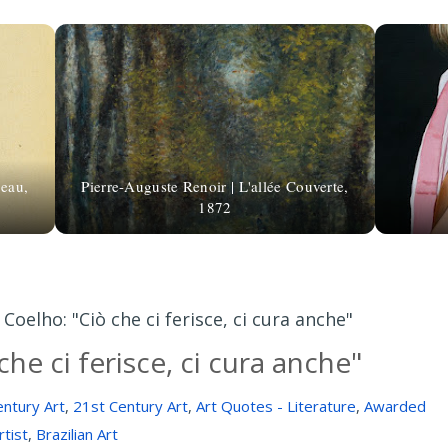
peau,
Pierre-Auguste Renoir | L'allée Couverte,
1872
 Coelho: "Ciò che ci ferisce, ci cura anche"
he ci ferisce, ci cura anche"
entury Art
,
21st Century Art
,
Art Quotes - Literature
,
Awarded
rtist
,
Brazilian Art